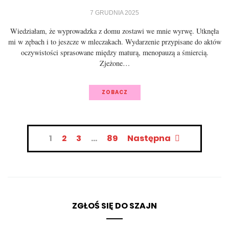
7 GRUDNIA 2025
Wiedziałam, że wyprowadzka z domu zostawi we mnie wyrwę. Utknęła
mi w zębach i to jeszcze w mleczakach. Wydarzenie przypisane do aktów
oczywistości sprasowane między maturą, menopauzą a śmiercią.
Zjeżone…
ZOBACZ
Nawigacja
1
2
3
…
89
Następna
po
wpisach
ZGŁOŚ SIĘ DO SZAJN