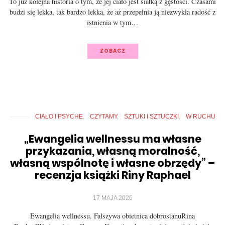
To już kolejna historia o tym, że jej ciało jest siatką z gęstości. Czasami
budzi się lekka, tak bardzo lekka, że aż przepełnia ją niezwykła radość z
istnienia w tym…
ZOBACZ
CIAŁO I PSYCHE
CZYTAMY
SZTUKI I SZTUCZKI
W RUCHU
„Ewangelia wellnessu ma własne
przykazania, własną moralność,
własną wspólnotę i własne obrzędy” –
recenzja książki Riny Raphael
17 MAJA 2026
Ewangelia wellnessu. Fałszywa obietnica dobrostanuRina