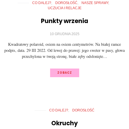
CO DALEJ?
DOROSŁOŚĆ
NASZE SPRAWY
UCZUCIA I RELACJE
Punkty wrzenia
10 GRUDNIA 2025
Kwadratowy polaroid, osiem na osiem centymetrów. Na białej ramce
podpis, data. 29 III 2022. Od lewej do prawej: jego sweter w pasy, głowa
przechylona w twoją stronę, białe zęby odsłonięte…
ZOBACZ
CO DALEJ?
DOROSŁOŚĆ
Okruchy