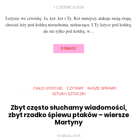
7 CZERWCA 2026
Leżymy we czwórkę. Ja, kot, kot i Ty. Kot mniejszy atakuje moją stopę,
chociaż leży pod kołdrą nieruchoma, niekusząca. I Ty leżysz pod kołdrą,
ale nie tylko pod kołdrą, w…
ZOBACZ
CIAŁO I PSYCHE
CZYTAMY
NASZE SPRAWY
SZTUKI I SZTUCZKI
Zbyt często słuchamy wiadomości,
zbyt rzadko śpiewu ptaków – wiersze
Martyny
10 MAJA 2026