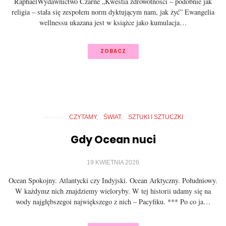
RaphaelWydawnictwo Czarne „Kwestia zdrowotności – podobnie jak
religia – stała się zespołem norm dyktującym nam, jak żyć” Ewangelia
wellnessu ukazana jest w książce jako kumulacja…
ZOBACZ
CZYTAMY
ŚWIAT
SZTUKI I SZTUCZKI
Gdy Ocean nuci
19 KWIETNIA 2026
Ocean Spokojny. Atlantycki czy Indyjski. Ocean Arktyczny. Południowy.
W każdymz nich znajdziemy wieloryby. W tej historii udamy się na
wody najgłębszegoi największego z nich – Pacyfiku. *** Po co ja…