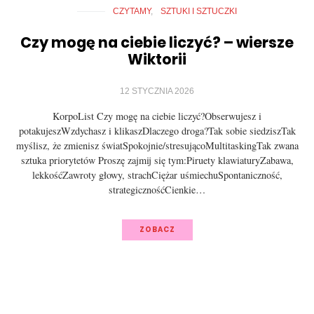
CZYTAMY
SZTUKI I SZTUCZKI
Czy mogę na ciebie liczyć? – wiersze
Wiktorii
12 STYCZNIA 2026
KorpoList Czy mogę na ciebie liczyć?Obserwujesz i
potakujeszWzdychasz i klikaszDlaczego droga?Tak sobie siedziszTak
myślisz, że zmienisz światSpokojnie/stresującoMultitaskingTak zwana
sztuka priorytetów Proszę zajmij się tym:Piruety klawiaturyZabawa,
lekkośćZawroty głowy, strachCiężar uśmiechuSpontaniczność,
strategicznośćCienkie…
ZOBACZ