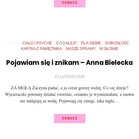
ZOBACZ
CIAŁO I PSYCHE
CO DALEJ?
DLA SIEBIE
DOROSŁOŚĆ
KARTKA Z PAMIĘTNIKA
NASZE SPRAWY
W GŁOWIE
Pojawiam się i znikam – Anna Bielecka
22 LUTEGO 2026
ZA MGŁĄ Zaczyna padać, a ja coraz gorzej widzę. Co się dzieje?
Wycieraczki powinny działać świetnie, ostatnio je wymieniałam, a znowu
nie nadążają za wodą. Pojawiają się smugi, taka mgła.…
ZOBACZ