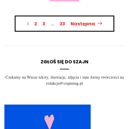
Nawigacja
1
2
3
…
23
Następna
po
wpisach
ZGŁOŚ SIĘ DO SZAJN
Czekamy na Wasze teksty, ilustracje, zdjęcia i inne formy twórczości na
redakcja@szajnmag.pl