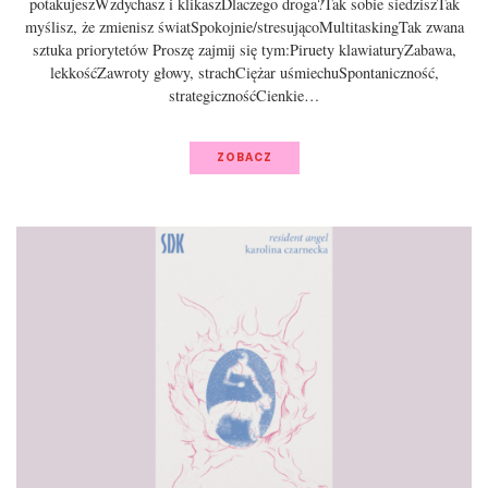
potakujeszWzdychasz i klikaszDlaczego droga?Tak sobie siedziszTak
myślisz, że zmienisz światSpokojnie/stresującoMultitaskingTak zwana
sztuka priorytetów Proszę zajmij się tym:Piruety klawiaturyZabawa,
lekkośćZawroty głowy, strachCiężar uśmiechuSpontaniczność,
strategicznośćCienkie…
ZOBACZ