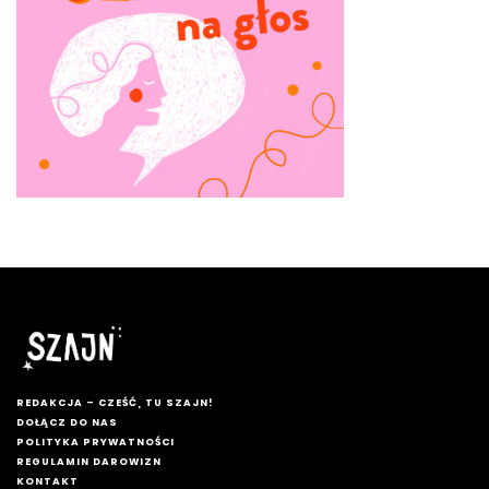
REDAKCJA – CZEŚĆ, TU SZAJN!
DOŁĄCZ DO NAS
POLITYKA PRYWATNOŚCI
REGULAMIN DAROWIZN
KONTAKT