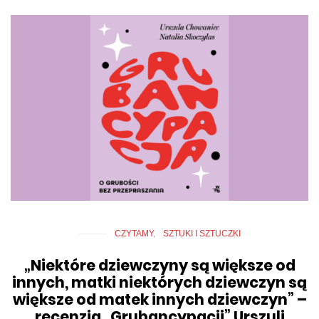
CZYTAMY
SZTUKI I SZTUCZKI
„Niektóre dziewczyny są większe od
innych, matki niektórych dziewczyn są
większe od matek innych dziewczyn” –
recenzja „Grubancypacji” Urszuli