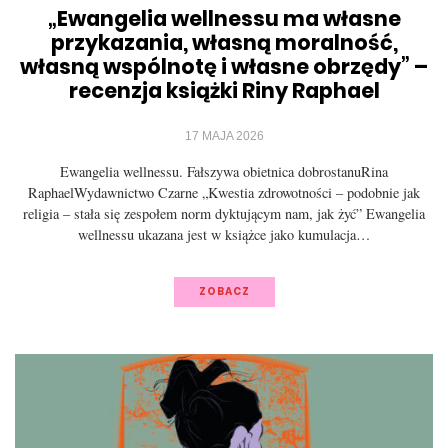
„Ewangelia wellnessu ma własne
przykazania, własną moralność,
własną wspólnotę i własne obrzędy” –
recenzja książki Riny Raphael
17 MAJA 2026
Ewangelia wellnessu. Fałszywa obietnica dobrostanuRina
RaphaelWydawnictwo Czarne „Kwestia zdrowotności – podobnie jak
religia – stała się zespołem norm dyktującym nam, jak żyć” Ewangelia
wellnessu ukazana jest w książce jako kumulacja…
ZOBACZ