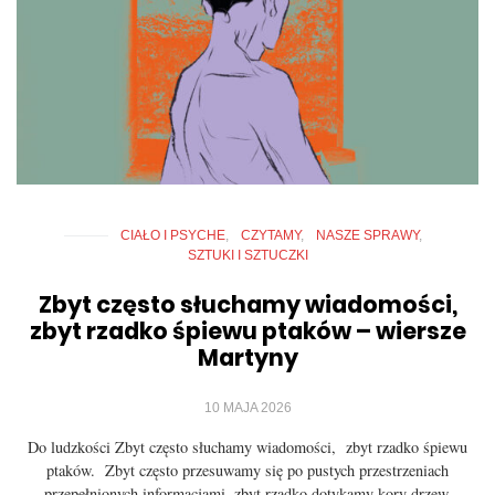
CIAŁO I PSYCHE
CZYTAMY
NASZE SPRAWY
SZTUKI I SZTUCZKI
Zbyt często słuchamy wiadomości,
zbyt rzadko śpiewu ptaków – wiersze
Martyny
10 MAJA 2026
Do ludzkości Zbyt często słuchamy wiadomości, zbyt rzadko śpiewu
ptaków. Zbyt często przesuwamy się po pustych przestrzeniach
przepełnionych informacjami, zbyt rzadko dotykamy kory drzew,