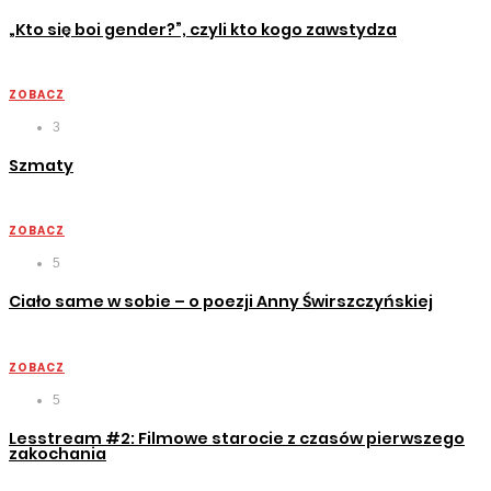
„Kto się boi gender?”, czyli kto kogo zawstydza
ZOBACZ
3
Szmaty
ZOBACZ
5
Ciało same w sobie – o poezji Anny Świrszczyńskiej
ZOBACZ
5
Lesstream #2: Filmowe starocie z czasów pierwszego
zakochania