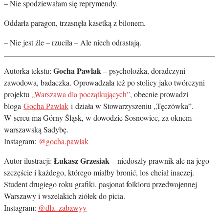
– Nie spodziewałam się reprymendy.
Oddarła paragon, trzasnęła kasetką z bilonem.
– Nie jest źle – rzuciła – Ale niech odrastają.
Gocha Pawlak
Autorka tekstu:
– psycholożka, doradczyni
zawodowa, badaczka. Oprowadzała też po stolicy jako twórczyni
projektu
„Warszawa dla początkujących”
, obecnie prowadzi
bloga
Gocha Pawlak
i działa w Stowarzyszeniu „Tęczówka”.
W sercu ma Górny Śląsk, w dowodzie Sosnowiec, za oknem –
warszawską Sadybę.
Instagram:
@gocha.pawlak
Łukasz Grzesiak
Autor ilustracji:
– niedoszły prawnik ale na jego
szczęście i każdego, którego miałby bronić, los chciał inaczej.
Student drugiego roku grafiki, pasjonat folkloru przedwojennej
Warszawy i wszelakich ziółek do picia.
Instagram:
@dla_zabawyy