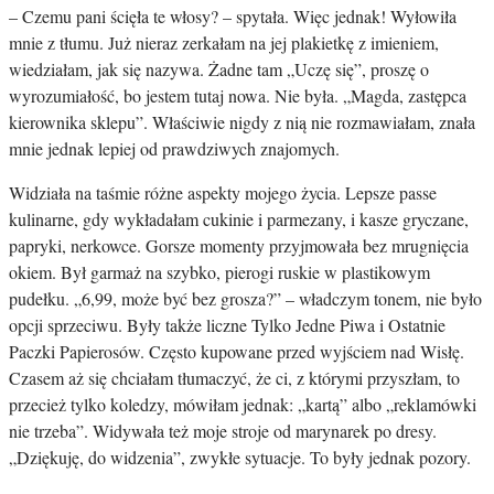
– Czemu pani ścięła te włosy? – spytała. Więc jednak! Wyłowiła
mnie z tłumu. Już nieraz zerkałam na jej plakietkę z imieniem,
wiedziałam, jak się nazywa. Żadne tam „Uczę się”, proszę o
wyrozumiałość, bo jestem tutaj nowa. Nie była. „Magda, zastępca
kierownika sklepu”. Właściwie nigdy z nią nie rozmawiałam, znała
mnie jednak lepiej od prawdziwych znajomych.
Widziała na taśmie różne aspekty mojego życia. Lepsze passe
kulinarne, gdy wykładałam cukinie i parmezany, i kasze gryczane,
papryki, nerkowce. Gorsze momenty przyjmowała bez mrugnięcia
okiem. Był garmaż na szybko, pierogi ruskie w plastikowym
pudełku. „6,99, może być bez grosza?” – władczym tonem, nie było
opcji sprzeciwu. Były także liczne Tylko Jedne Piwa i Ostatnie
Paczki Papierosów. Często kupowane przed wyjściem nad Wisłę.
Czasem aż się chciałam tłumaczyć, że ci, z którymi przyszłam, to
przecież tylko koledzy, mówiłam jednak: „kartą” albo „reklamówki
nie trzeba”. Widywała też moje stroje od marynarek po dresy.
„Dziękuję, do widzenia”, zwykłe sytuacje. To były jednak pozory.