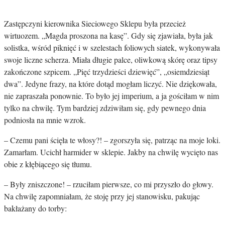
Zastępczyni kierownika Sieciowego Sklepu była przecież
wirtuozem. „Magda proszona na kasę”. Gdy się zjawiała, była jak
solistka, wśród piknięć i w szelestach foliowych siatek, wykonywała
swoje liczne scherza. Miała długie palce, oliwkową skórę oraz tipsy
zakończone szpicem. „Pięć trzydzieści dziewięć”, „osiemdziesiąt
dwa”. Jedyne frazy, na które dotąd mogłam liczyć. Nie dziękowała,
nie zapraszała ponownie. To było jej imperium, a ja gościłam w nim
tylko na chwilę. Tym bardziej zdziwiłam się, gdy pewnego dnia
podniosła na mnie wzrok.
– Czemu pani ścięła te włosy?! – zgorszyła się, patrząc na moje loki.
Zamarłam. Ucichł harmider w sklepie. Jakby na chwilę wycięto nas
obie z kłębiącego się tłumu.
– Były zniszczone! – rzuciłam pierwsze, co mi przyszło do głowy.
Na chwilę zapomniałam, że stoję przy jej stanowisku, pakując
bakłażany do torby: