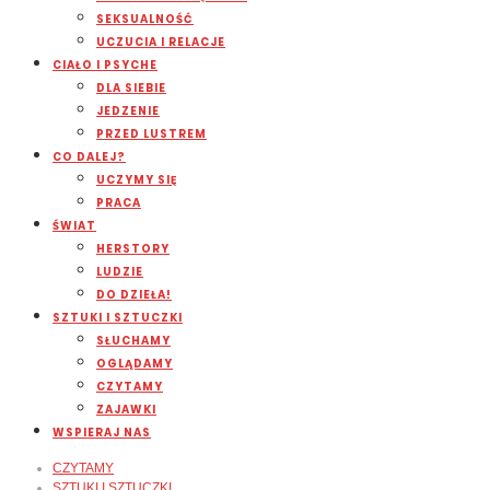
SEKSUALNOŚĆ
UCZUCIA I RELACJE
CIAŁO I PSYCHE
DLA SIEBIE
JEDZENIE
PRZED LUSTREM
CO DALEJ?
UCZYMY SIĘ
PRACA
ŚWIAT
HERSTORY
LUDZIE
DO DZIEŁA!
SZTUKI I SZTUCZKI
SŁUCHAMY
OGLĄDAMY
CZYTAMY
ZAJAWKI
WSPIERAJ NAS
CZYTAMY
SZTUKI I SZTUCZKI