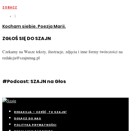
ZOBACZ
1
Kocham siebie. Poezja Marii.
ZGŁOŚ SIĘ DO SZAJN
Czekamy na Wasze teksty, ilustracje, zdjęcia i inne formy twórczości na
redakcja@szajnmag.pl
#Podcast: SZAJN na Głos
REDAKCJA – CZEŚĆ, TU SZAJN!
DOŁĄCZ DO NAS
POLITYKA PRYWATNOŚCI