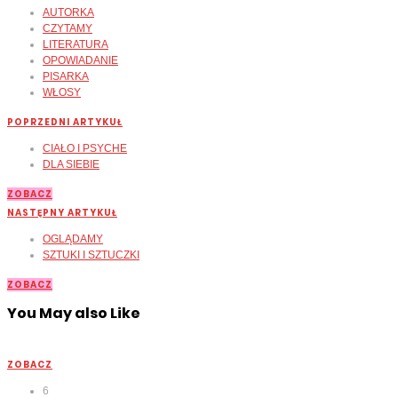
AUTORKA
CZYTAMY
LITERATURA
OPOWIADANIE
PISARKA
WŁOSY
POPRZEDNI ARTYKUŁ
CIAŁO I PSYCHE
DLA SIEBIE
ZOBACZ
NASTĘPNY ARTYKUŁ
OGLĄDAMY
SZTUKI I SZTUCZKI
ZOBACZ
You May also Like
ZOBACZ
6