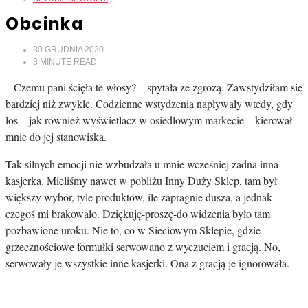
Obcinka
30 GRUDNIA 2020
3
MINUTE READ
– Czemu pani ścięła te włosy? – spytała ze zgrozą. Zawstydziłam się
bardziej niż zwykle. Codzienne wstydzenia napływały wtedy, gdy
los – jak również wyświetlacz w osiedlowym markecie – kierował
mnie do jej stanowiska.
Tak silnych emocji nie wzbudzała u mnie wcześniej żadna inna
kasjerka. Mieliśmy nawet w pobliżu Inny Duży Sklep, tam był
większy wybór, tyle produktów, ile zapragnie dusza, a jednak
czegoś mi brakowało. Dziękuję-proszę-do widzenia było tam
pozbawione uroku. Nie to, co w Sieciowym Sklepie, gdzie
grzecznościowe formułki serwowano z wyczuciem i gracją. No,
serwowały je wszystkie inne kasjerki. Ona z gracją je ignorowała.