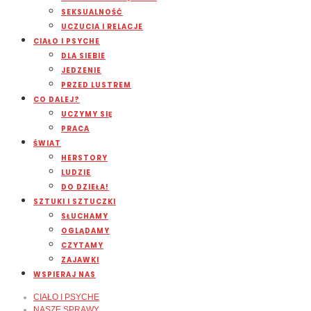
SEKSUALNOŚĆ
UCZUCIA I RELACJE
CIAŁO I PSYCHE
DLA SIEBIE
JEDZENIE
PRZED LUSTREM
CO DALEJ?
UCZYMY SIĘ
PRACA
ŚWIAT
HERSTORY
LUDZIE
DO DZIEŁA!
SZTUKI I SZTUCZKI
SŁUCHAMY
OGLĄDAMY
CZYTAMY
ZAJAWKI
WSPIERAJ NAS
CIAŁO I PSYCHE
NASZE SPRAWY