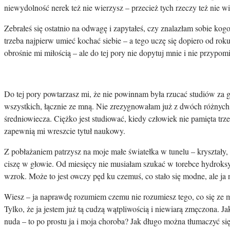
niewydolność nerek też nie wierzysz – przecież tych rzeczy też nie w
Zebrałeś się ostatnio na odwagę i zapytałeś, czy znalazłam sobie kog
trzeba najpierw umieć kochać siebie – a tego uczę się dopiero od roku
obrośnie mi miłością – ale do tej pory nie dopytuj mnie i nie przypomi
Do tej pory powtarzasz mi, że nie powinnam była rzucać studiów za g
wszystkich, łącznie ze mną. Nie zrezygnowałam już z dwóch różnych ki
średniowiecza. Ciężko jest studiować, kiedy człowiek nie pamięta trz
zapewnią mi wreszcie tytuł naukowy.
Z pobłażaniem patrzysz na moje małe światełka w tunelu – kryształy, 
ciszę w głowie. Od miesięcy nie musiałam szukać w torebce hydroks
wzrok. Może to jest owczy pęd ku czemuś, co stało się modne, ale j
Wiesz – ja naprawdę rozumiem czemu nie rozumiesz tego, co się ze mną
Tylko, że ja jestem już tą cudzą wątpliwością i niewiarą zmęczona. J
nuda – to po prostu ja i moja choroba? Jak długo można tłumaczyć się