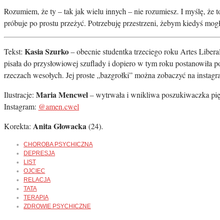
Rozumiem, że ty – tak jak wielu innych – nie rozumiesz. I myślę, że to s
próbuje po prostu przeżyć. Potrzebuję przestrzeni, żebym kiedyś mogła 
Kasia Szurko
Tekst:
– obecnie studentka trzeciego roku Artes Libera
pisała do przysłowiowej szuflady i dopiero w tym roku postanowiła 
rzeczach wesołych. Jej proste „bazgrołki” można zobaczyć na instag
Maria Mencwel
Ilustracje:
– wytrwała i wnikliwa poszukiwaczka piękn
Instagram:
@amen.cwel
Anita Głowacka
Korekta:
(24).
CHOROBA PSYCHICZNA
DEPRESJA
LIST
OJCIEC
RELACJA
TATA
TERAPIA
ZDROWIE PSYCHICZNE