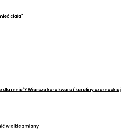
ięć ciała”
 dla mnie”? Wiersze karo kwarc / karoliny czarneckiej
nić wielkie zmiany