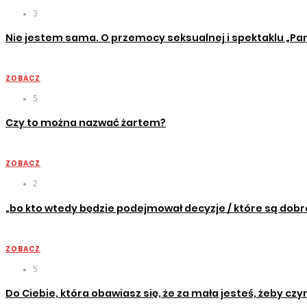
3
Nie jestem sama. O przemocy seksualnej i spektaklu „Pam
ZOBACZ
5
Czy to można nazwać żartem?
ZOBACZ
2
„bo kto wtedy będzie podejmował decyzje / które są dobre
ZOBACZ
5
Do Ciebie, która obawiasz się, że za mała jesteś, żeby czy