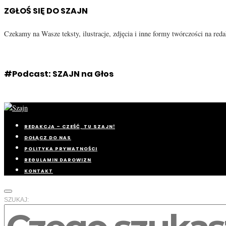
ZGŁOŚ SIĘ DO SZAJN
Czekamy na Wasze teksty, ilustracje, zdjęcia i inne formy twórczości na re
#Podcast: SZAJN na Głos
REDAKCJA – CZEŚĆ, TU SZAJN!
DOŁĄCZ DO NAS
POLITYKA PRYWATNOŚCI
REGULAMIN DAROWIZN
KONTAKT
SZUKAJ: