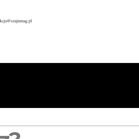
dakcja@szajnmag.pl