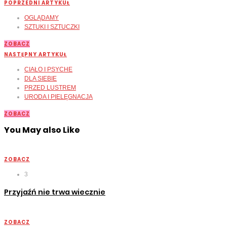
POPRZEDNI ARTYKUŁ
OGLĄDAMY
SZTUKI I SZTUCZKI
ZOBACZ
NASTĘPNY ARTYKUŁ
CIAŁO I PSYCHE
DLA SIEBIE
PRZED LUSTREM
URODA I PIELĘGNACJA
ZOBACZ
You May also Like
ZOBACZ
3
Przyjaźń nie trwa wiecznie
ZOBACZ