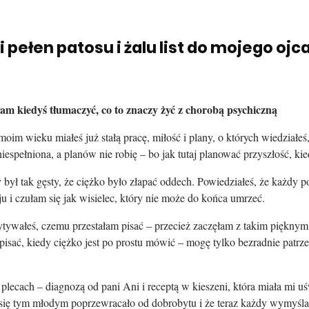
pełen patosu i żalu list do mojego ojc
am kiedyś tłumaczyć, co to znaczy żyć z chorobą psychiczną
im wieku miałeś już stałą pracę, miłość i plany, o których wiedziałeś, 
iespełniona, a planów nie robię – bo jak tutaj planować przyszłość, ki
ył tak gęsty, że ciężko było złapać oddech. Powiedziałeś, że każdy p
ju i czułam się jak wisielec, który nie może do końca umrzeć.
pytywałeś, czemu przestałam pisać – przecież zaczęłam z takim pięknym 
isać, kiedy ciężko jest po prostu mówić – mogę tylko bezradnie patrzeć
ecach – diagnozą od pani Ani i receptą w kieszeni, która miała mi uś
 się tym młodym poprzewracało od dobrobytu i że teraz każdy wymyśla s