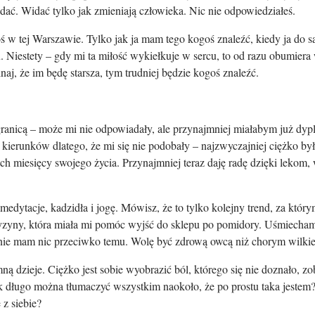
idać. Widać tylko jak zmieniają człowieka. Nic nie odpowiedziałeś.
oś w tej Warszawie. Tylko jak ja mam tego kogoś znaleźć, kiedy ja do 
. Niestety – gdy mi ta miłość wykiełkuje w sercu, to od razu obumiera 
naj, że im będę starsza, tym trudniej będzie kogoś znaleźć.
ranicą – może mi nie odpowiadały, ale przynajmniej miałabym już dypl
erunków dlatego, że mi się nie podobały – najzwyczajniej ciężko było 
ech miesięcy swojego życia. Przynajmniej teraz daję radę dzięki lekom,
medytacje, kadzidła i jogę. Mówisz, że to tylko kolejny trend, za któr
yzyny, która miała mi pomóc wyjść do sklepu po pomidory. Uśmiecham 
a nie mam nic przeciwko temu. Wolę być zdrową owcą niż chorym wilki
 dzieje. Ciężko jest sobie wyobrazić ból, którego się nie doznało, zob
ak długo można tłumaczyć wszystkim naokoło, że po prostu taka jestem? 
 z siebie?