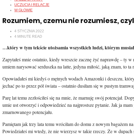
UCZUCIA I RELACJE
W GŁOWIE
Rozumiem, czemu nie rozumiesz, czyli 
4 STYCZNIA 2022
4
MINUTE READ
…który w tym tekście utożsamia wszystkich ludzi, którym musiał
Zapytałeś mnie ostatnio, kiedy wreszcie zacznę żyć naprawdę – ty w mo
umiem narysować serduszka na latte, jedyna miłość, jaką znam, to ta n
Opowiadałeś mi kiedyś o mętnych wodach Amazonki i deszczu, który b
jechać po to przez pół świata – ostatnio dusiłam się w pustym tramwa
Parę lat temu zezłościłeś się na mnie, że marnuję swój potencjał. Do
umie ust otworzyć i odpowiedzieć na najprostsze pytanie. Jak ja mam p
zmarnowanego potencjału.
Pamiętam jak trzy lata temu wróciłam do domu z nowym bagażem na pl
Powiedziałeś mi wtedy, że nie wierzysz w takie rzeczy. Że w dupach