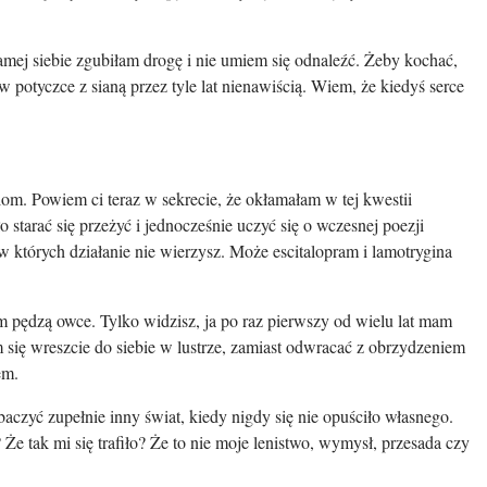
samej siebie zgubiłam drogę i nie umiem się odnaleźć. Żeby kochać,
w potyczce z sianą przez tyle lat nienawiścią. Wiem, że kiedyś serce
om. Powiem ci teraz w sekrecie, że okłamałam w tej kwestii
starać się przeżyć i jednocześnie uczyć się o wczesnej poezji
 w których działanie nie wierzysz. Może escitalopram i lamotrygina
ym pędzą owce. Tylko widzisz, ja po raz pierwszy od wielu lat mam
się wreszcie do siebie w lustrze, zamiast odwracać z obrzydzeniem
em.
aczyć zupełnie inny świat, kiedy nigdy się nie opuściło własnego.
Że tak mi się trafiło? Że to nie moje lenistwo, wymysł, przesada czy