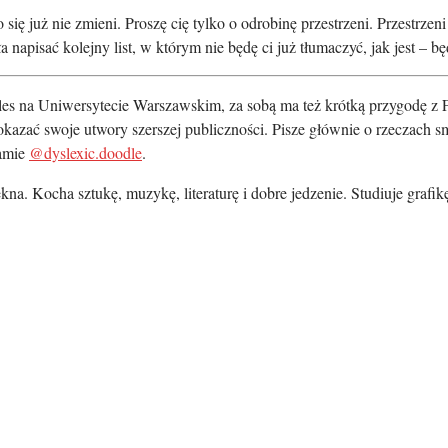
ię już nie zmieni. Proszę cię tylko o odrobinę przestrzeni. Przestrzeni d
napisać kolejny list, w którym nie będę ci już tłumaczyć, jak jest – bę
les na Uniwersytecie Warszawskim, za sobą ma też krótką przygodę z Fi
pokazać swoje utwory szerszej publiczności. Pisze głównie o rzeczach
ramie
@dyslexic.doodle
.
a. Kocha sztukę, muzykę, literaturę i dobre jedzenie. Studiuje grafik