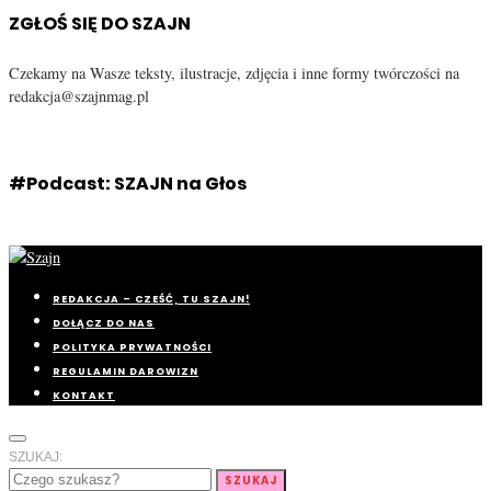
ZGŁOŚ SIĘ DO SZAJN
Czekamy na Wasze teksty, ilustracje, zdjęcia i inne formy twórczości na
redakcja@szajnmag.pl
#Podcast: SZAJN na Głos
REDAKCJA – CZEŚĆ, TU SZAJN!
DOŁĄCZ DO NAS
POLITYKA PRYWATNOŚCI
REGULAMIN DAROWIZN
KONTAKT
SZUKAJ:
SZUKAJ