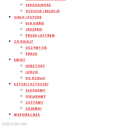
SEKSUALNOŚĆ
UCZUCIA I RELACJE
CIAŁO I PSYCHE
DLA SIEBIE
JEDZENIE
PRZED LUSTREM
CO DALEJ?
UCZYMY SIĘ
PRACA
ŚWIAT
HERSTORY
LUDZIE
DO DZIEŁA!
SZTUKI I SZTUCZKI
SŁUCHAMY
OGLĄDAMY
CZYTAMY
ZAJAWKI
WSPIERAJ NAS
POSTS
BY
TAG