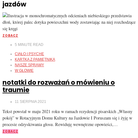
jazdów
ZOBACZ
5
MINUTE READ
CIAŁO I PSYCHE
KARTKA Z PAMIĘTNIKA
NASZE SPRAWY
W GŁOWIE
notatki do rozważań o mówieniu o
traumie
11 SIERPNIA 2021
Tekst powstał w maju 2021 roku w ramach rezydencji pisarskich „Własny
pokój” w Rotacyjnym Domu Kultury na Jazdowie I Poruszam się i żyję w
procesie odzyskiwania głosu. Rewiduję wewnętrzne opowieści,…
ZOBACZ