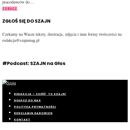
pracodawców do…
ZOBACZ
ZGŁOŚ SIĘ DO SZAJN
Czekamy na Wasze teksty, ilustracje, zdjęcia i inne formy twórczości na
redakcja@szajnmag.pl
#Podcast: SZAJN na Głos
REDAKCJA – CZEŚĆ, TU SZAJN!
DOŁĄCZ DO NAS
POLITYKA PRYWATNOŚCI
REGULAMIN DAROWIZN
KONTAKT