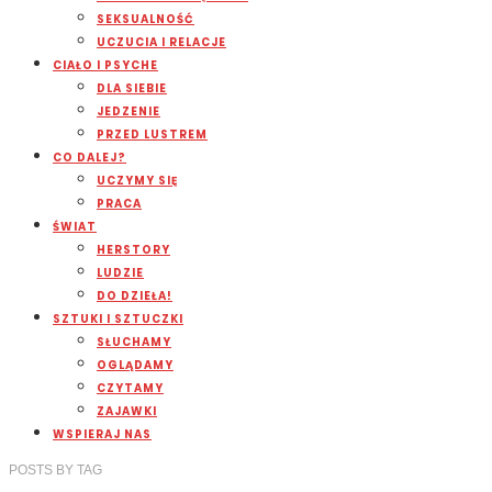
SEKSUALNOŚĆ
UCZUCIA I RELACJE
CIAŁO I PSYCHE
DLA SIEBIE
JEDZENIE
PRZED LUSTREM
CO DALEJ?
UCZYMY SIĘ
PRACA
ŚWIAT
HERSTORY
LUDZIE
DO DZIEŁA!
SZTUKI I SZTUCZKI
SŁUCHAMY
OGLĄDAMY
CZYTAMY
ZAJAWKI
WSPIERAJ NAS
POSTS
BY
TAG