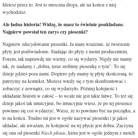
Idziesz przez to. Jest to mroczna droga, ale na końcu z niej
wychodzisz.
Ale ładna historia! Widzę, że masz to świetnie poukładane.
Najpierw powstał ten zarys czy piosenki?
Najpierw zdecydowanie piosenki. Ja mam wrażenie, że tworzenie
płyty jest podświadome. Siadając do płyty z moim producentem,
Foxem, tak naprawdę nie wiemy, co się wydarzy. Nigdy nie mamy
tak, że siadamy i „dobra, teraz zrobimy piosenkę o tym”. To się
dzieje gdzieś poza nami. Dopiero gdy mamy tę płytę skończoną, to
patrzymy na kontekst. Możesz wtedy się z tym skonfrontować i
zobaczyć z zewnątrz, co się wydarzyło. Później kolejność i
układanie historii w całość – to wcale nie jest takie łatwe. To też się
dzieje jakoś tak intuicyjnie, bo intuicyjnie wiesz, że po tej piosence
powinno się coś wydarzyć. Wiesz, że to powinno być na początku, a
to na końcu. Trudno mi jest w ogóle nazywać piosenki i je jakoś
układać, ale uważam, że kolejność na tej płycie jest dobra. Zaczyna
się ona od piosenki
Niech płonie
, która jest w ogóle jednym z moich