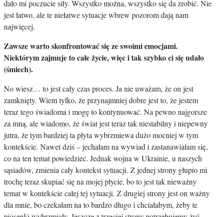
dało mi poczucie siły. Wszystko można, wszystko się da zrobić. Nie
jest łatwo, ale te niełatwe sytuacje wbrew pozorom dają nam
najwięcej.
Zawsze warto skonfrontować się ze swoimi emocjami.
Niektórym zajmuje to całe życie, więc i tak szybko ci się udało
(śmiech).
No wiesz… to jest cały czas proces. Ja nie uważam, że on jest
zamknięty. Wiem tylko, że przynajmniej dobre jest to, że jestem
teraz tego świadoma i mogę to kontynuować. Na pewno najgorsze
za mną, ale wiadomo, że świat jest teraz tak niestabilny i niepewny
jutra, że tym bardziej ta płyta wybrzmiewa dużo mocniej w tym
kontekście. Nawet dziś – jechałam na wywiad i zastanawiałam się,
co na ten temat powiedzieć. Jednak wojna w Ukrainie, u naszych
sąsiadów, zmienia cały kontekst sytuacji. Z jednej strony głupio mi
trochę teraz skupiać się na mojej płycie, bo to jest tak nieważny
temat w kontekście całej tej sytuacji. Z drugiej strony jest on ważny
dla mnie, bo czekałam na to bardzo długo i chciałabym, żeby te
piosenki wybrzmiały. Jeszcze z trzeciej strony potrzebujemy żyć