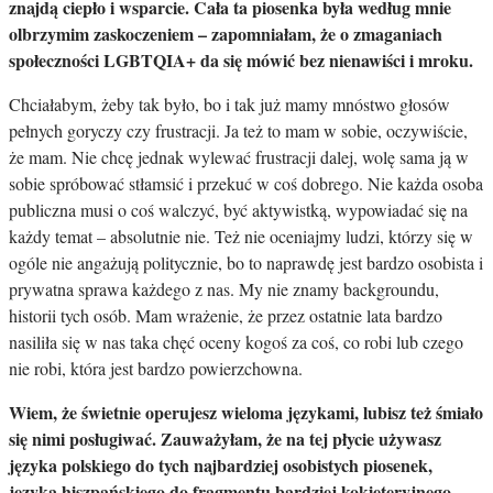
znajdą ciepło i wsparcie. Cała ta piosenka była według mnie
olbrzymim zaskoczeniem – zapomniałam, że o zmaganiach
społeczności LGBTQIA+ da się mówić bez nienawiści i mroku.
Chciałabym, żeby tak było, bo i tak już mamy mnóstwo głosów
pełnych goryczy czy frustracji. Ja też to mam w sobie, oczywiście,
że mam. Nie chcę jednak wylewać frustracji dalej, wolę sama ją w
sobie spróbować stłamsić i przekuć w coś dobrego. Nie każda osoba
publiczna musi o coś walczyć, być aktywistką, wypowiadać się na
każdy temat – absolutnie nie. Też nie oceniajmy ludzi, którzy się w
ogóle nie angażują politycznie, bo to naprawdę jest bardzo osobista i
prywatna sprawa każdego z nas. My nie znamy backgroundu,
historii tych osób. Mam wrażenie, że przez ostatnie lata bardzo
nasiliła się w nas taka chęć oceny kogoś za coś, co robi lub czego
nie robi, która jest bardzo powierzchowna.
Wiem, że świetnie operujesz wieloma językami, lubisz też śmiało
się nimi posługiwać. Zauważyłam, że na tej płycie używasz
języka polskiego do tych najbardziej osobistych piosenek,
języka hiszpańskiego do fragmentu bardziej kokieteryjnego,