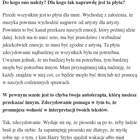
Do kogo ono należy? Dla kogo tak naprawdę jest ta płyta?
Przede wszystkim jest to płyta dla mnie. Wychodzę z założenia, że
muzyka powinna wychodzić najpierw od artysty dla artysty.
Powinien to być kanał przekazu naszych emocji, który później idzie
dalej. Jeżeli ma to mieć sens, ma być prawdziwe i wzbudzać
jakiekolwiek emocje, to musi być zgodne z artystą. Ta płyta
zdecydowanie najbardziej ze wszystkich była mi potrzebna.
Uważam jednak, że im bardziej była mi potrzebna, tym bardziej
mogła być potrzebna innym. Mam przynajmniej taką nadzieję, że
każdy znajdzie w niej coś, co będzie mogło być tłem lub też pomocą
w naszych codziennych sprawach.
W pewnym sensie jest to chyba twoja autoterapia, którą możesz
przekazać innym. Zdecydowanie pomaga w tym to, że
promujesz wolność w interpretacji twoich tekstów.
Tak, zdecydowanie. Wydaje mi się, że piosenki są po to, żeby ludzie
brali je dla siebie. Ja zapamiętuję piosenki nie dlatego, że myślę
sobie np. o tym, z kim Harry Styles spędził wakacje albo miał