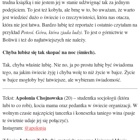
trudna książką i nie jestem jej w stanie udźwignąć tak za jednym
podejściem. To jest też kobyła, ale brnę w to, bo uważam, że warto
jest wiedzieć dużo o świecie i o rzeczywistości, która nas otacza,
która nie jest łatwa. Bardzo lubię też reportaże i ostatnio czytałam na
przykład
Potosí. Góra, która zjada ludzi
. To jest o górnictwie w
Boliwii i też do najłatwiejszych nie należy.
Chyba lubisz się tak skopać na noc (śmiech).
Tak, chyba właśnie lubię. Nie no, ja po prostu lubię być świadoma
tego, na jakim świecie żyję i chyba wolę to niż życie w bajce. Życie
w bajce mogłoby być łatwiejsze, ale wybieram świadomość.
Apolonia Chojnowska
Tekst:
(20) – studentka socjologii (która
lubi to co robi), kocia mama oraz pedantka w świecie organizacji. W
wolnym czasie najczęściej tancerka i koneserka taniego wina (pasje
te świetnie udaje jej się połączyć).
Instagram:
@apolonja