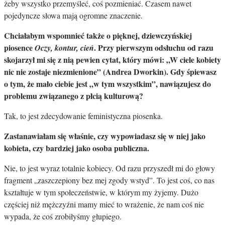
żeby wszystko przemyśleć, coś pozmieniać. Czasem nawet
pojedyncze słowa mają ogromne znaczenie.
Chciałabym wspomnieć także o pięknej, dziewczyńskiej
piosence
. Przy pierwszym odsłuchu od razu
Oczy, kontur, cień
skojarzył mi się z nią pewien cytat, który mówi: „W ciele kobiety
nic nie zostaje niezmienione” (Andrea Dworkin). Gdy śpiewasz
o tym, że mało ciebie jest „w tym wszystkim”, nawiązujesz do
problemu związanego z płcią kulturową?
Tak, to jest zdecydowanie feministyczna piosenka.
Zastanawiałam się właśnie, czy wypowiadasz się w niej jako
kobieta, czy bardziej jako osoba publiczna.
Nie, to jest wyraz totalnie kobiecy. Od razu przyszedł mi do głowy
fragment „zaszczepiony bez mej zgody wstyd”. To jest coś, co nas
kształtuje w tym społeczeństwie, w którym my żyjemy. Dużo
częściej niż mężczyźni mamy mieć to wrażenie, że nam coś nie
wypada, że coś zrobiłyśmy głupiego.