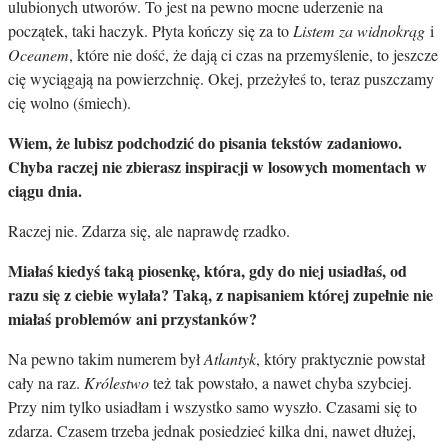
ulubionych utworów. To jest na pewno mocne uderzenie na
początek, taki haczyk. Płyta kończy się za to
Listem za widnokrąg
i
Oceanem
, które nie dość, że dają ci czas na przemyślenie, to jeszcze
cię wyciągają na powierzchnię. Okej, przeżyłeś to, teraz puszczamy
cię wolno (śmiech).
Wiem, że lubisz podchodzić do pisania tekstów zadaniowo.
Chyba raczej nie zbierasz inspiracji w losowych momentach w
ciągu dnia.
Raczej nie. Zdarza się, ale naprawdę rzadko.
Miałaś kiedyś taką piosenkę, która, gdy do niej usiadłaś, od
razu się z ciebie wylała? Taką, z napisaniem której zupełnie nie
miałaś problemów ani przystanków?
Na pewno takim numerem był
Atlantyk
, który praktycznie powstał
cały na raz.
Królestwo
też tak powstało, a nawet chyba szybciej.
Przy nim tylko usiadłam i wszystko samo wyszło. Czasami się to
zdarza. Czasem trzeba jednak posiedzieć kilka dni, nawet dłużej,