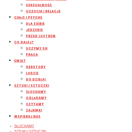
SEKSUALNOŚĆ
UCZUCIA I RELACJE
CIAŁO I PSYCHE
DLA SIEBIE
JEDZENIE
PRZED LUSTREM
CO DALEJ?
UCZYMY SIĘ
PRACA
ŚWIAT
HERSTORY
LUDZIE
DO DZIEŁA!
SZTUKI I SZTUCZKI
SŁUCHAMY
OGLĄDAMY
CZYTAMY
ZAJAWKI
WSPIERAJ NAS
SŁUCHAMY
SZTUKI I SZTUCZKI