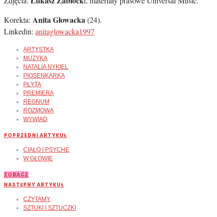
Łukasz Zabłock
Zdjęcia:
i, materiały prasowe Universal Music.
Anita Głowacka
Korekta:
(24).
Linkedin:
anitaglowacka1997
ARTYSTKA
MUZYKA
NATALIA NYKIEL
PIOSENKARKA
PŁYTA
PREMIERA
REGNUM
ROZMOWA
WYWIAD
POPRZEDNI ARTYKUŁ
CIAŁO I PSYCHE
W GŁOWIE
ZOBACZ
NASTĘPNY ARTYKUŁ
CZYTAMY
SZTUKI I SZTUCZKI