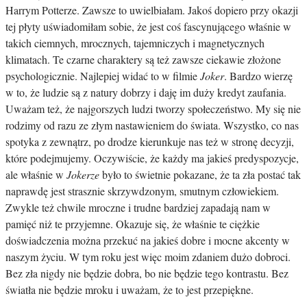
Harrym Potterze. Zawsze to uwielbiałam. Jakoś dopiero przy okazji
tej płyty uświadomiłam sobie, że jest coś fascynującego właśnie w
takich ciemnych, mrocznych, tajemniczych i magnetycznych
klimatach. Te czarne charaktery są też zawsze ciekawie złożone
psychologicznie. Najlepiej widać to w filmie
Joker
. Bardzo wierzę
w to, że ludzie są z natury dobrzy i daję im duży kredyt zaufania.
Uważam też, że najgorszych ludzi tworzy społeczeństwo. My się nie
rodzimy od razu ze złym nastawieniem do świata. Wszystko, co nas
spotyka z zewnątrz, po drodze kierunkuje nas też w stronę decyzji,
które podejmujemy. Oczywiście, że każdy ma jakieś predyspozycje,
ale właśnie w
Jokerze
było to świetnie pokazane, że ta zła postać tak
naprawdę jest strasznie skrzywdzonym, smutnym człowiekiem.
Zwykle też chwile mroczne i trudne bardziej zapadają nam w
pamięć niż te przyjemne. Okazuje się, że właśnie te ciężkie
doświadczenia można przekuć na jakieś dobre i mocne akcenty w
naszym życiu. W tym roku jest więc moim zdaniem dużo dobroci.
Bez zła nigdy nie będzie dobra, bo nie będzie tego kontrastu. Bez
światła nie będzie mroku i uważam, że to jest przepiękne.