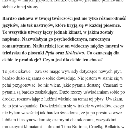
siebie z innej strony.
Bardzo ciekawa w twojej twórczości jest nie tylko różnorodność
języków, ale też nastrojów, które kryją się w każdej piosence.
Te wszystkie utwory łączy jednak klimat, w jakim zostały
napisane. Nazwałabym go psychodelicznym, mrocznym
romantyzmem. Najbardziej jest on widoczny między innymi w
teledysku do piosenki
oraz
. Co oznaczają dla
Pętla
Królestwo
ciebie te produkcje? Czym jest dla ciebie ten chaos?
To jest ciekawe – zawsze mając wywiady dotyczące nowych płyt,
bardzo dużo się sama o sobie dowiaduje. Nie jestem w stanie się w
pełni przygotować, bo nie wiem, jakie pytania dostanę. Czasami te
pytania są bardzo zaskakujące. Dużo rzeczy uświadamiam sobie po
drodze, rozmawiając z ludźmi właśnie na temat tej płyty. Uważam,
że to jest wspaniałe. Dowiedziałam się w trakcie wywiadów, czego
nie byłam wcześniej tak bardzo świadoma, że ja po prostu zawsze
lubiłam i fascynowałam się czarnymi charakterami, wszystkimi
mrocznymi klimatami – filmami Tima Burtona, Cruellą, Bellatrix w