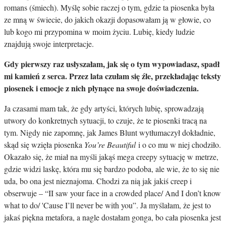
romans (śmiech). Myślę sobie raczej o tym, gdzie ta piosenka była
ze mną w świecie, do jakich okazji dopasowałam ją w głowie, co
lub kogo mi przypomina w moim życiu. Lubię, kiedy ludzie
znajdują swoje interpretacje.
Gdy pierwszy raz usłyszałam, jak się o tym wypowiadasz, spadł
mi kamień z serca. Przez lata czułam się źle, przekładając teksty
piosenek i emocje z nich płynące na swoje doświadczenia.
Ja czasami mam tak, że gdy artyści, których lubię, sprowadzają
utwory do konkretnych sytuacji, to czuje, że te piosenki tracą na
tym. Nigdy nie zapomnę, jak James Blunt wytłumaczył dokładnie,
skąd się wzięła piosenka
You’re Beautiful
i o co mu w niej chodziło.
Okazało się, że miał na myśli jakąś mega creepy sytuację w metrze,
gdzie widzi laskę, która mu się bardzo podoba, ale wie, że to się nie
uda, bo ona jest nieznajoma. Chodzi za nią jak jakiś creep i
obserwuje – “II saw your face in a crowded place/ And I don’t know
what to do/ 'Cause I’ll never be with you”. Ja myślałam, że jest to
jakaś piękna metafora, a nagle dostałam gonga, bo cała piosenka jest