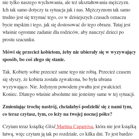
nie tylko naszego wychowania, ale też ukształtowania mężczyzn.
Ich tak samo dotyczy ta sytuacja jak i nas. Mężczyznom tak samo
trudno jest się trzymać tego, co w dzisiejszych czasach oznacza
bycie męskim i tego, jak się dostosować do tego obrazu. Tutaj jest
właśnie ogromne zadanie dla rodziców, aby nauczyć dzieci po
prostu szacunku.
Mówi się przecież kobietom, żeby nie ubierały się w wyzywający
sposób, bo coś złego się stanie.
Tak. Kobiety sobie przecież same tego nie robią. Przecież czasem
się słyszy, że kobieta została zgwałcona, bo była ubrana
wyzywająco. Nie. Jedynym powodem gwałtu jest gwałciciel.
Koniec. Dlatego właśnie absolutne nie jesteśmy same w tej sytuacji.
Zmieniając trochę nastrój, chciałabyś podzielić się z nami tym,
co teraz czytasz, tym, co leży na twojej nocnej półce?
Czytam teraz książkę
Głód
Martína Caparrós
a
, która nie jest książką
łatwą, więc czytam ją tak po rozdziale, co kilka dni. To jest bardzo