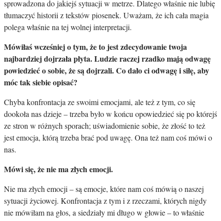
sprowadzona do jakiejś sytuacji w metrze. Dlatego właśnie nie lubię
tłumaczyć historii z tekstów piosenek. Uważam, że ich cała magia
polega właśnie na tej wolnej interpretacji.
Mówiłaś wcześniej o tym, że to jest zdecydowanie twoja
najbardziej dojrzała płyta. Ludzie raczej rzadko mają odwagę
powiedzieć o sobie, że są dojrzali. Co dało ci odwagę i siłę, aby
móc tak siebie opisać?
Chyba konfrontacja ze swoimi emocjami, ale też z tym, co się
dookoła nas dzieje – trzeba było w końcu opowiedzieć się po którejś
ze stron w różnych sporach; uświadomienie sobie, że złość to też
jest emocja, którą trzeba brać pod uwagę. Ona też nam coś mówi o
nas.
Mówi się, że nie ma złych emocji.
Nie ma złych emocji – są emocje, które nam coś mówią o naszej
sytuacji życiowej. Konfrontacja z tym i z rzeczami, których nigdy
nie mówiłam na głos, a siedziały mi długo w głowie – to właśnie