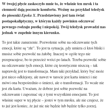
W twojej płycie zaskoczyło mnie to, że właśnie ten mrok i ta
ciemność dają poczucie komfortu. Weźmy na przykład teledysk
do piosenki
. Przedstawiony jest tam świat
Epoka X
postapokaliptyczny, w którym każdy powinien odczuwać
pewnego rodzaju pustkę i niepokój. Twój teledysk prowadzi nas
jednak w zupełnie innym kierunku.
To jest takie zanurzenie. Pozwolenie sobie na odczuwanie tych
emocji, które są “złe”. To jest ta sytuacja, gdy umiera ci ktoś bliski i
musisz sobie pozwolić na żałobę. Inaczej w ogóle tego nie
przepracujesz, bo to przecież wróci po latach. Trzeba pozwolić sobie
na odczuwanie tych emocji, które cię teoretycznie niszczą – tak
naprawdę jest to transformacja. Mam taki przykład, który być może
jest nieco odklejony, ale nawet w tarocie jest karta śmierci i nie
mówi ona bezpośrednio o śmierci, ale o transformacji. To wcale nie
jest zła karta. Uważam, że dobrze jest sobie pozwolić na
odczuwanie i zapoznać się z tymi wszystkimi emocjami. To jest
właśnie super w tej płycie – jesteś w tym mroku, ale nie czujesz, że
to już jest koniec, że już nic nie będzie lub będzie tylko gorzej.