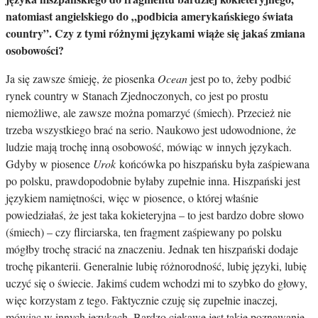
natomiast angielskiego do „podbicia amerykańskiego świata
country”. Czy z tymi różnymi językami wiąże się jakaś zmiana
osobowości?
Ja się zawsze śmieję, że piosenka
Ocean
jest po to, żeby podbić
rynek country w Stanach Zjednoczonych, co jest po prostu
niemożliwe, ale zawsze można pomarzyć (śmiech). Przecież nie
trzeba wszystkiego brać na serio. Naukowo jest udowodnione, że
ludzie mają trochę inną osobowość, mówiąc w innych językach.
Gdyby w piosence
Urok
końcówka po hiszpańsku była zaśpiewana
po polsku, prawdopodobnie byłaby zupełnie inna. Hiszpański jest
językiem namiętności, więc w piosence, o której właśnie
powiedziałaś, że jest taka kokieteryjna – to jest bardzo dobre słowo
(śmiech) – czy flirciarska, ten fragment zaśpiewany po polsku
mógłby trochę stracić na znaczeniu. Jednak ten hiszpański dodaje
trochę pikanterii. Generalnie lubię różnorodność, lubię języki, lubię
uczyć się o świecie. Jakimś cudem wchodzi mi to szybko do głowy,
więc korzystam z tego. Faktycznie czuję się zupełnie inaczej,
mówiąc w innych językach. Bardzo ciekawe jest takie poznawanie