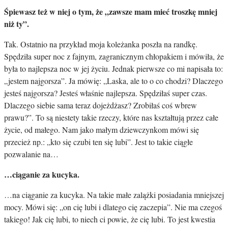
Śpiewasz też w niej o tym, że „zawsze mam mieć troszkę mniej
niż ty”.
Tak. Ostatnio na przykład moja koleżanka poszła na randkę.
Spędziła super noc z fajnym, zagranicznym chłopakiem i mówiła, że
była to najlepsza noc w jej życiu. Jednak pierwsze co mi napisała to:
„jestem najgorsza”. Ja mówię: „Laska, ale to o co chodzi? Dlaczego
jesteś najgorsza? Jesteś właśnie najlepsza. Spędziłaś super czas.
Dlaczego siebie sama teraz dojeżdżasz? Zrobiłaś coś wbrew
prawu?”. To są niestety takie rzeczy, które nas kształtują przez całe
życie, od małego. Nam jako małym dziewczynkom mówi się
przecież np.: „kto się czubi ten się lubi”. Jest to takie ciągłe
pozwalanie na…
…ciąganie za kucyka.
…na ciąganie za kucyka. Na takie małe zalążki posiadania mniejszej
mocy. Mówi się: „on cię lubi i dlatego cię zaczepia”. Nie ma czegoś
takiego! Jak cię lubi, to niech ci powie, że cię lubi. To jest kwestia