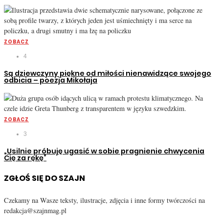
ZOBACZ
4
Są dziewczyny piękne od miłości nienawidzące swojego
odbicia – poezja Mikołaja
ZOBACZ
3
„Usilnie próbuję ugasić w sobie pragnienie chwycenia
Cię za rękę”
ZGŁOŚ SIĘ DO SZAJN
Czekamy na Wasze teksty, ilustracje, zdjęcia i inne formy twórczości na
redakcja@szajnmag.pl