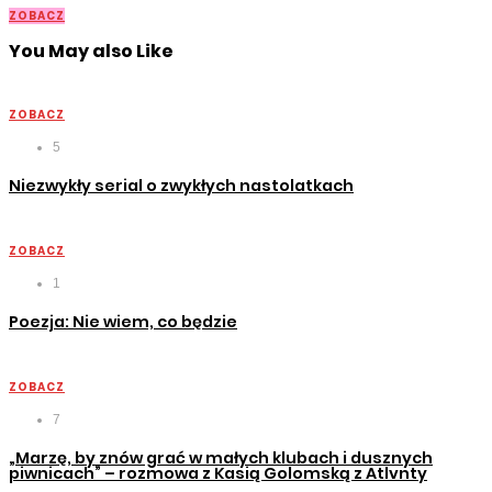
ZOBACZ
You May also Like
ZOBACZ
5
Niezwykły serial o zwykłych nastolatkach
ZOBACZ
1
Poezja: Nie wiem, co będzie
ZOBACZ
7
„Marzę, by znów grać w małych klubach i dusznych
piwnicach” – rozmowa z Kasią Golomską z Atlvnty