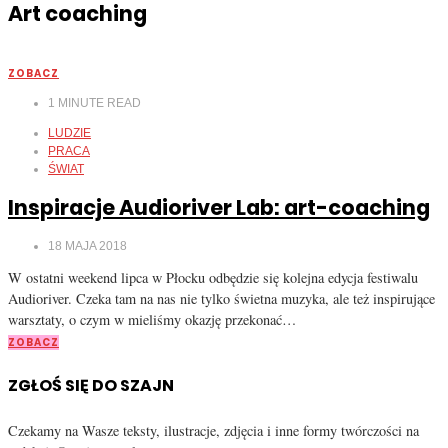
Art coaching
ZOBACZ
1
MINUTE READ
LUDZIE
PRACA
ŚWIAT
Inspiracje Audioriver Lab: art-coaching
18 MAJA 2018
W ostatni weekend lipca w Płocku odbędzie się kolejna edycja festiwalu
Audioriver. Czeka tam na nas nie tylko świetna muzyka, ale też inspirujące
warsztaty, o czym w mieliśmy okazję przekonać…
ZOBACZ
ZGŁOŚ SIĘ DO SZAJN
Czekamy na Wasze teksty, ilustracje, zdjęcia i inne formy twórczości na