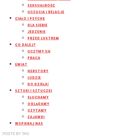
SEKSUALNOŚĆ
UCZUCIA I RELACJE
CIAŁO I PSYCHE
DLA SIEBIE
JEDZENIE
PRZED LUSTREM
CO DALEJ?
UCZYMY SIĘ
PRACA
ŚWIAT
HERSTORY
LUDZIE
DO DZIEŁA!
SZTUKI I SZTUCZKI
SŁUCHAMY
OGLĄDAMY
CZYTAMY
ZAJAWKI
WSPIERAJ NAS
POSTS
BY
TAG