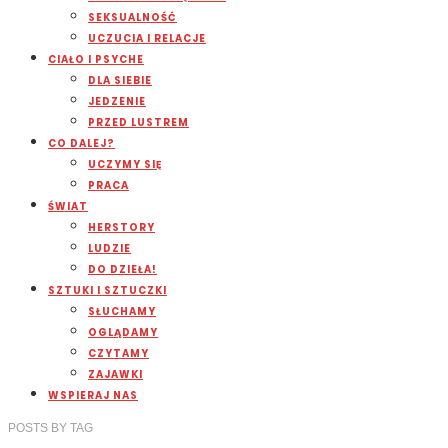
SEKSUALNOŚĆ
UCZUCIA I RELACJE
CIAŁO I PSYCHE
DLA SIEBIE
JEDZENIE
PRZED LUSTREM
CO DALEJ?
UCZYMY SIĘ
PRACA
ŚWIAT
HERSTORY
LUDZIE
DO DZIEŁA!
SZTUKI I SZTUCZKI
SŁUCHAMY
OGLĄDAMY
CZYTAMY
ZAJAWKI
WSPIERAJ NAS
POSTS
BY
TAG