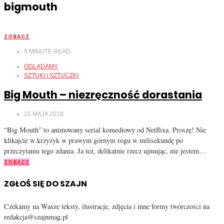
bigmouth
ZOBACZ
5
MINUTE READ
OGLĄDAMY
SZTUKI I SZTUCZKI
Big Mouth – niezręczność dorastania
15 MAJA 2018
“Big Mouth” to animowany serial komediowy od Netflixa. Proszę! Nie
klikajcie w krzyżyk w prawym górnym rogu w milisekundę po
przeczytaniu tego zdania. Ja też, delikatnie rzecz ujmując, nie jestem…
ZOBACZ
ZGŁOŚ SIĘ DO SZAJN
Czekamy na Wasze teksty, ilustracje, zdjęcia i inne formy twórczości na
redakcja@szajnmag.pl