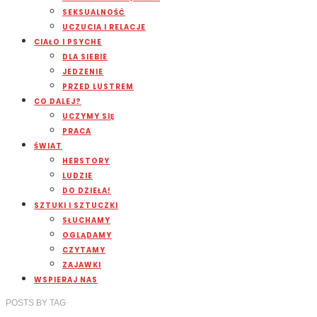
SEKSUALNOŚĆ
UCZUCIA I RELACJE
CIAŁO I PSYCHE
DLA SIEBIE
JEDZENIE
PRZED LUSTREM
CO DALEJ?
UCZYMY SIĘ
PRACA
ŚWIAT
HERSTORY
LUDZIE
DO DZIEŁA!
SZTUKI I SZTUCZKI
SŁUCHAMY
OGLĄDAMY
CZYTAMY
ZAJAWKI
WSPIERAJ NAS
POSTS
BY
TAG