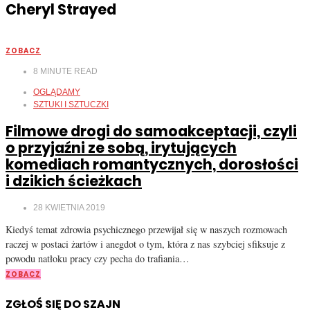
Cheryl Strayed
ZOBACZ
8
MINUTE READ
OGLĄDAMY
SZTUKI I SZTUCZKI
Filmowe drogi do samoakceptacji, czyli
o przyjaźni ze sobą, irytujących
komediach romantycznych, dorosłości
i dzikich ścieżkach
28 KWIETNIA 2019
Kiedyś temat zdrowia psychicznego przewijał się w naszych rozmowach
raczej w postaci żartów i anegdot o tym, która z nas szybciej sfiksuje z
powodu natłoku pracy czy pecha do trafiania…
ZOBACZ
ZGŁOŚ SIĘ DO SZAJN