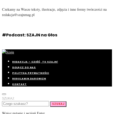
Czekamy na Wasze teksty, ilustracje, zdjęcia i inne formy twórczości na
redakcja@szajnmag.pl
#Podcast: SZAJN na Głos
REDAKCJA – CZEŚĆ, TU SZAJN!
DOŁĄCZ DO NAS
POLITYKA PRYWATNOŚCI
REGULAMIN DAROWIZN
KONTAKT
SZUKAJ:
SZUKAJ
Wpisz pytanie i wciśnij Enter