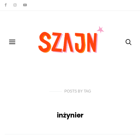
POSTS
BY
TAG
inżynier