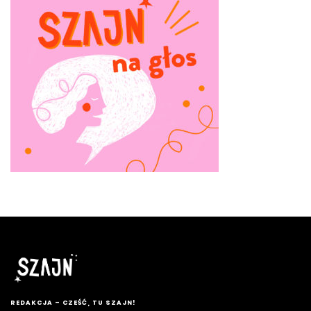
REDAKCJA – CZEŚĆ, TU SZAJN!