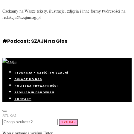
Czekamy na Wasze teksty, ilustracje, zdjęcia i inne formy twórczości na
redakcja@szajnmag.pl
#Podcast: SZAJN na Głos
REDAKCJA – CZEŚĆ, TU SZAJN!
DOŁĄCZ DO NAS
POLITYKA PRYWATNOŚCI
REGULAMIN DAROWIZN
KONTAKT
SZUKAJ:
SZUKAJ
Wpisz pytanie i wciśnij Enter