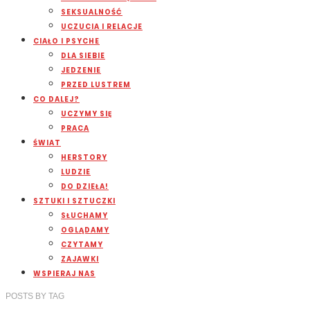
SEKSUALNOŚĆ
UCZUCIA I RELACJE
CIAŁO I PSYCHE
DLA SIEBIE
JEDZENIE
PRZED LUSTREM
CO DALEJ?
UCZYMY SIĘ
PRACA
ŚWIAT
HERSTORY
LUDZIE
DO DZIEŁA!
SZTUKI I SZTUCZKI
SŁUCHAMY
OGLĄDAMY
CZYTAMY
ZAJAWKI
WSPIERAJ NAS
POSTS
BY
TAG