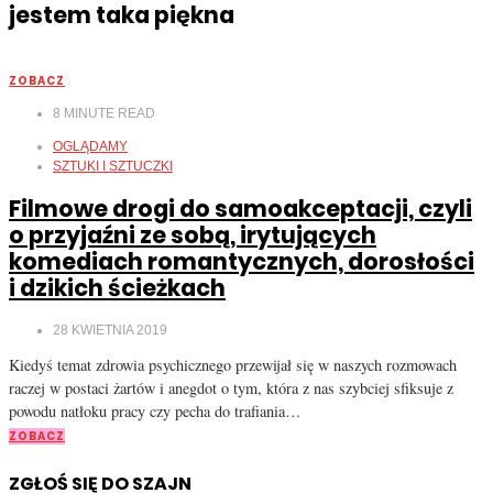
jestem taka piękna
ZOBACZ
8
MINUTE READ
OGLĄDAMY
SZTUKI I SZTUCZKI
Filmowe drogi do samoakceptacji, czyli
o przyjaźni ze sobą, irytujących
komediach romantycznych, dorosłości
i dzikich ścieżkach
28 KWIETNIA 2019
Kiedyś temat zdrowia psychicznego przewijał się w naszych rozmowach
raczej w postaci żartów i anegdot o tym, która z nas szybciej sfiksuje z
powodu natłoku pracy czy pecha do trafiania…
ZOBACZ
ZGŁOŚ SIĘ DO SZAJN