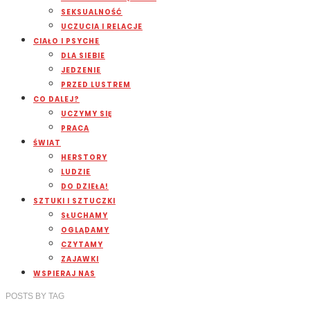
SEKSUALNOŚĆ
UCZUCIA I RELACJE
CIAŁO I PSYCHE
DLA SIEBIE
JEDZENIE
PRZED LUSTREM
CO DALEJ?
UCZYMY SIĘ
PRACA
ŚWIAT
HERSTORY
LUDZIE
DO DZIEŁA!
SZTUKI I SZTUCZKI
SŁUCHAMY
OGLĄDAMY
CZYTAMY
ZAJAWKI
WSPIERAJ NAS
POSTS
BY
TAG