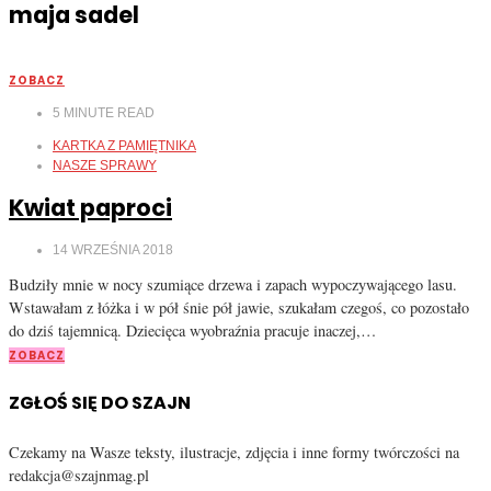
maja sadel
ZOBACZ
5
MINUTE READ
KARTKA Z PAMIĘTNIKA
NASZE SPRAWY
Kwiat paproci
14 WRZEŚNIA 2018
Budziły mnie w nocy szumiące drzewa i zapach wypoczywającego lasu.
Wstawałam z łóżka i w pół śnie pół jawie, szukałam czegoś, co pozostało
do dziś tajemnicą. Dziecięca wyobraźnia pracuje inaczej,…
ZOBACZ
ZGŁOŚ SIĘ DO SZAJN
Czekamy na Wasze teksty, ilustracje, zdjęcia i inne formy twórczości na
redakcja@szajnmag.pl