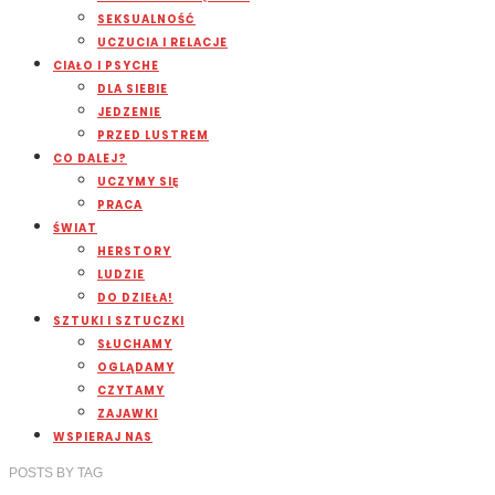
SEKSUALNOŚĆ
UCZUCIA I RELACJE
CIAŁO I PSYCHE
DLA SIEBIE
JEDZENIE
PRZED LUSTREM
CO DALEJ?
UCZYMY SIĘ
PRACA
ŚWIAT
HERSTORY
LUDZIE
DO DZIEŁA!
SZTUKI I SZTUCZKI
SŁUCHAMY
OGLĄDAMY
CZYTAMY
ZAJAWKI
WSPIERAJ NAS
POSTS
BY
TAG