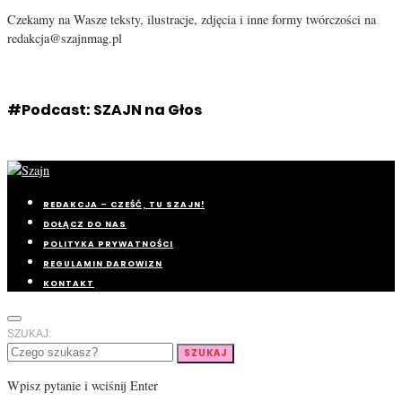
Czekamy na Wasze teksty, ilustracje, zdjęcia i inne formy twórczości na
redakcja@szajnmag.pl
#Podcast: SZAJN na Głos
REDAKCJA – CZEŚĆ, TU SZAJN!
DOŁĄCZ DO NAS
POLITYKA PRYWATNOŚCI
REGULAMIN DAROWIZN
KONTAKT
SZUKAJ:
SZUKAJ
Wpisz pytanie i wciśnij Enter