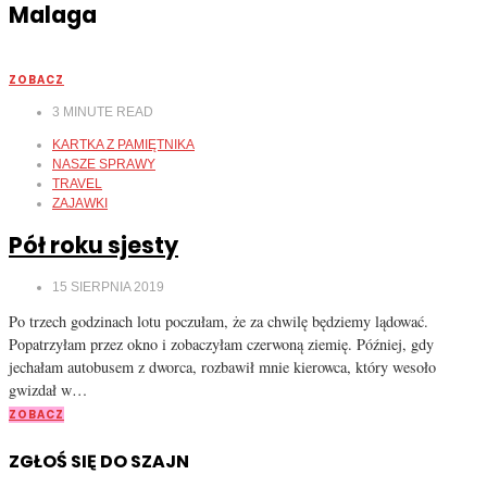
Malaga
ZOBACZ
3
MINUTE READ
KARTKA Z PAMIĘTNIKA
NASZE SPRAWY
TRAVEL
ZAJAWKI
Pół roku sjesty
15 SIERPNIA 2019
Po trzech godzinach lotu poczułam, że za chwilę będziemy lądować.
Popatrzyłam przez okno i zobaczyłam czerwoną ziemię. Później, gdy
jechałam autobusem z dworca, rozbawił mnie kierowca, który wesoło
gwizdał w…
ZOBACZ
ZGŁOŚ SIĘ DO SZAJN