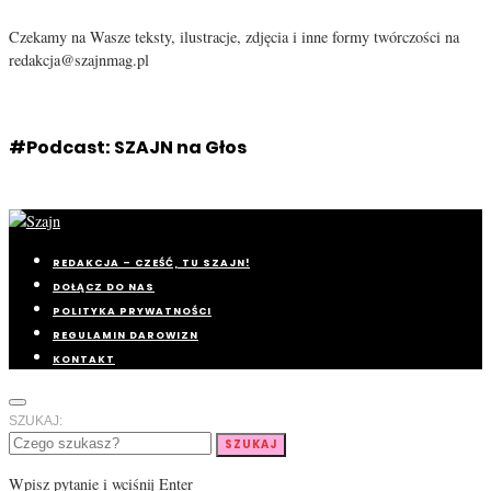
Czekamy na Wasze teksty, ilustracje, zdjęcia i inne formy twórczości na
redakcja@szajnmag.pl
#Podcast: SZAJN na Głos
REDAKCJA – CZEŚĆ, TU SZAJN!
DOŁĄCZ DO NAS
POLITYKA PRYWATNOŚCI
REGULAMIN DAROWIZN
KONTAKT
SZUKAJ:
SZUKAJ
Wpisz pytanie i wciśnij Enter