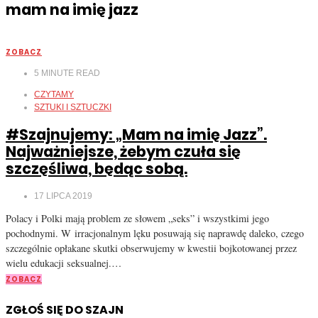
mam na imię jazz
ZOBACZ
5
MINUTE READ
CZYTAMY
SZTUKI I SZTUCZKI
#Szajnujemy: „Mam na imię Jazz”.
Najważniejsze, żebym czuła się
szczęśliwa, będąc sobą.
17 LIPCA 2019
Polacy i Polki mają problem ze słowem „seks” i wszystkimi jego
pochodnymi. W irracjonalnym lęku posuwają się naprawdę daleko, czego
szczególnie opłakane skutki obserwujemy w kwestii bojkotowanej przez
wielu edukacji seksualnej.…
ZOBACZ
ZGŁOŚ SIĘ DO SZAJN