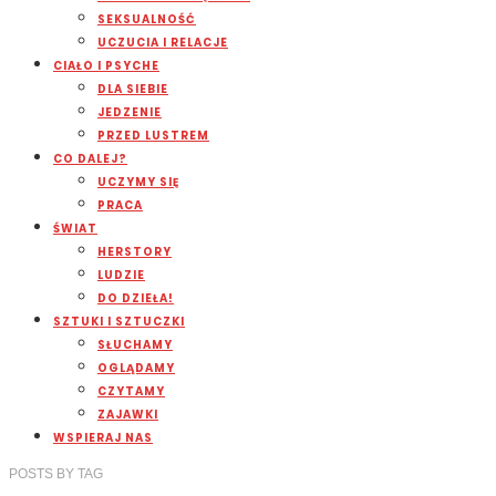
SEKSUALNOŚĆ
UCZUCIA I RELACJE
CIAŁO I PSYCHE
DLA SIEBIE
JEDZENIE
PRZED LUSTREM
CO DALEJ?
UCZYMY SIĘ
PRACA
ŚWIAT
HERSTORY
LUDZIE
DO DZIEŁA!
SZTUKI I SZTUCZKI
SŁUCHAMY
OGLĄDAMY
CZYTAMY
ZAJAWKI
WSPIERAJ NAS
POSTS
BY
TAG