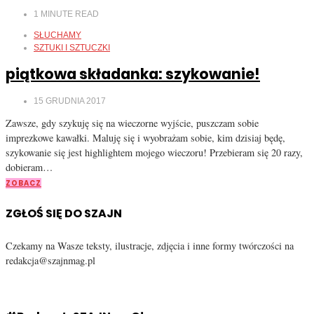
1
MINUTE READ
SŁUCHAMY
SZTUKI I SZTUCZKI
piątkowa składanka: szykowanie!
15 GRUDNIA 2017
Zawsze, gdy szykuję się na wieczorne wyjście, puszczam sobie
imprezkowe kawałki. Maluję się i wyobrażam sobie, kim dzisiaj będę,
szykowanie się jest highlightem mojego wieczoru! Przebieram się 20 razy,
dobieram…
ZOBACZ
ZGŁOŚ SIĘ DO SZAJN
Czekamy na Wasze teksty, ilustracje, zdjęcia i inne formy twórczości na
redakcja@szajnmag.pl