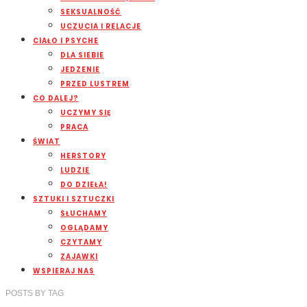
SEKSUALNOŚĆ
UCZUCIA I RELACJE
CIAŁO I PSYCHE
DLA SIEBIE
JEDZENIE
PRZED LUSTREM
CO DALEJ?
UCZYMY SIĘ
PRACA
ŚWIAT
HERSTORY
LUDZIE
DO DZIEŁA!
SZTUKI I SZTUCZKI
SŁUCHAMY
OGLĄDAMY
CZYTAMY
ZAJAWKI
WSPIERAJ NAS
POSTS
BY
TAG