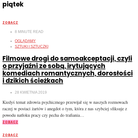
piątek
ZOBACZ
8
MINUTE READ
OGLĄDAMY
SZTUKI I SZTUCZKI
Filmowe drogi do samoakceptacji, czyli
o przyjaźni ze sobą, irytujących
komediach romantycznych, dorosłości
i dzikich ścieżkach
28 KWIETNIA 2019
Kiedyś temat zdrowia psychicznego przewijał się w naszych rozmowach
raczej w postaci żartów i anegdot o tym, która z nas szybciej sfiksuje z
powodu natłoku pracy czy pecha do trafiania…
ZOBACZ
ZOBACZ