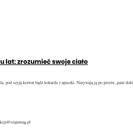
tu lat: zrozumieć swoje ciało
ula, pod szyją krawat bądź kokarda z apaszki. Nazywają ją po prostu „pani dok
dakcja@szajnmag.pl