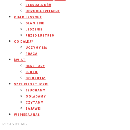
SEKSUALNOŚĆ
UCZUCIA I RELACJE
CIAŁO I PSYCHE
DLA SIEBIE
JEDZENIE
PRZED LUSTREM
CO DALEJ?
UCZYMY SIĘ
PRACA
ŚWIAT
HERSTORY
LUDZIE
DO DZIEŁA!
SZTUKI I SZTUCZKI
SŁUCHAMY
OGLĄDAMY
CZYTAMY
ZAJAWKI
WSPIERAJ NAS
POSTS
BY
TAG