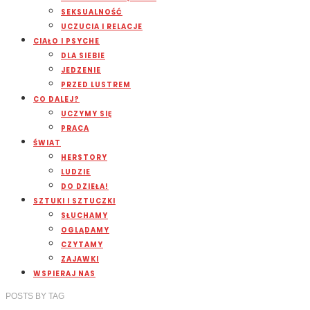
SEKSUALNOŚĆ
UCZUCIA I RELACJE
CIAŁO I PSYCHE
DLA SIEBIE
JEDZENIE
PRZED LUSTREM
CO DALEJ?
UCZYMY SIĘ
PRACA
ŚWIAT
HERSTORY
LUDZIE
DO DZIEŁA!
SZTUKI I SZTUCZKI
SŁUCHAMY
OGLĄDAMY
CZYTAMY
ZAJAWKI
WSPIERAJ NAS
POSTS
BY
TAG