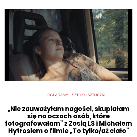
OGLĄDAMY
SZTUKI I SZTUCZKI
„Nie zauważyłam nagości, skupiałam
się na oczach osób, które
fotografowałam” z Zosią LS i Michałem
Hytrosiem o filmie „To tylko/aż ciało”