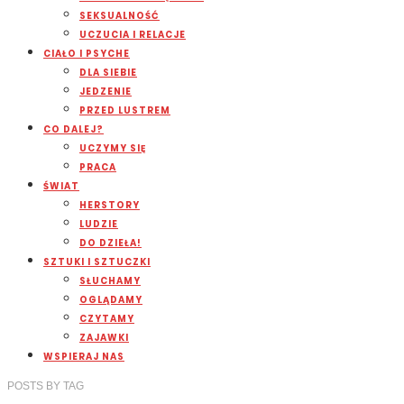
SEKSUALNOŚĆ
UCZUCIA I RELACJE
CIAŁO I PSYCHE
DLA SIEBIE
JEDZENIE
PRZED LUSTREM
CO DALEJ?
UCZYMY SIĘ
PRACA
ŚWIAT
HERSTORY
LUDZIE
DO DZIEŁA!
SZTUKI I SZTUCZKI
SŁUCHAMY
OGLĄDAMY
CZYTAMY
ZAJAWKI
WSPIERAJ NAS
POSTS
BY
TAG