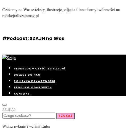
Czekamy na Wasze teksty, ilustracje, zdjęcia i inne formy twórczości na
redakcja@szajnmag.pl
#Podcast: SZAJN na Głos
REDAKCJA – CZEŚĆ, TU SZAJN!
DOŁĄCZ DO NAS
POLITYKA PRYWATNOŚCI
REGULAMIN DAROWIZN
KONTAKT
SZUKAJ:
SZUKAJ
Wpisz pytanie i wciśnij Enter