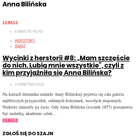
Anna Bilińska
ZOBACZ
6
MINUTE READ
HERSTORY
ŚWIAT
Wycinki z herstorii #8: „Mam szczęście
do nich. Lubią mnie wszystkie”, czyli z
kim przyjaźniła się Anna Bilińska?
3 KWIETNIA 2019
Na kartach dziennika malarki Anny Bilińskiej pojawia się cała galeria
najbliższych przyjaciółek, oddanych koleżanek, wesołych znajomych.
Niektóre zmieniły jej życie. Gdy Anna Bilińska (rocznik 1857) postanawia
być malarką, akademie sztuk…
ZOBACZ
ZGŁOŚ SIĘ DO SZAJN