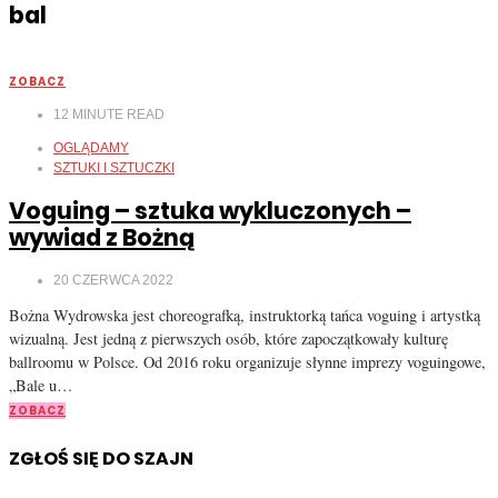
bal
ZOBACZ
12
MINUTE READ
OGLĄDAMY
SZTUKI I SZTUCZKI
Voguing – sztuka wykluczonych –
wywiad z Bożną
20 CZERWCA 2022
Bożna Wydrowska jest choreografką, instruktorką tańca voguing i artystką
wizualną. Jest jedną z pierwszych osób, które zapoczątkowały kulturę
ballroomu w Polsce. Od 2016 roku organizuje słynne imprezy voguingowe,
„Bale u…
ZOBACZ
ZGŁOŚ SIĘ DO SZAJN