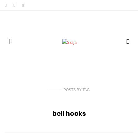
POSTS
BY
TAG
bell hooks