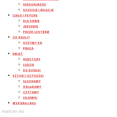
SEKSUALNOŚĆ
UCZUCIA I RELACJE
CIAŁO I PSYCHE
DLA SIEBIE
JEDZENIE
PRZED LUSTREM
CO DALEJ?
UCZYMY SIĘ
PRACA
ŚWIAT
HERSTORY
LUDZIE
DO DZIEŁA!
SZTUKI I SZTUCZKI
SŁUCHAMY
OGLĄDAMY
CZYTAMY
ZAJAWKI
WSPIERAJ NAS
POSTS
BY
TAG