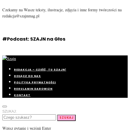
Czekamy na Wasze teksty, ilustracje, zdjęcia i inne formy twórczości na
redakcja@szajnmag.pl
#Podcast: SZAJN na Głos
REDAKCJA – CZEŚĆ, TU SZAJN!
DOŁĄCZ DO NAS
POLITYKA PRYWATNOŚCI
REGULAMIN DAROWIZN
KONTAKT
SZUKAJ:
SZUKAJ
Wpisz pytanie i wciśnij Enter