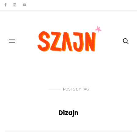
POSTS
BY
TAG
Dizajn