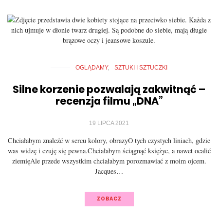
OGLĄDAMY
SZTUKI I SZTUCZKI
Silne korzenie pozwalają zakwitnąć –
recenzja filmu „DNA”
19 LIPCA 2021
Chciałabym znaleźć w sercu kolory, obrazyO tych czystych liniach, gdzie
was widzę i czuję się pewna.Chciałabym ściągnąć księżyc, a nawet ocalić
ziemięAle przede wszystkim chciałabym porozmawiać z moim ojcem.
Jacques…
ZOBACZ