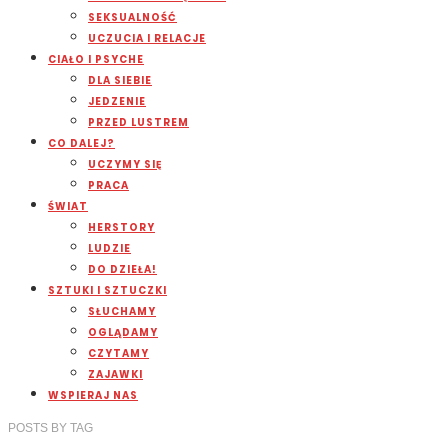
SEKSUALNOŚĆ
UCZUCIA I RELACJE
CIAŁO I PSYCHE
DLA SIEBIE
JEDZENIE
PRZED LUSTREM
CO DALEJ?
UCZYMY SIĘ
PRACA
ŚWIAT
HERSTORY
LUDZIE
DO DZIEŁA!
SZTUKI I SZTUCZKI
SŁUCHAMY
OGLĄDAMY
CZYTAMY
ZAJAWKI
WSPIERAJ NAS
POSTS
BY
TAG