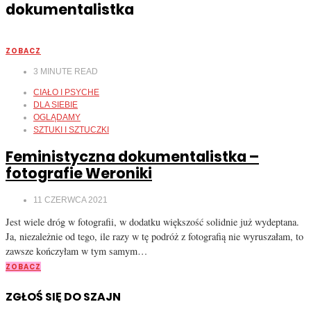
dokumentalistka
ZOBACZ
3
MINUTE READ
CIAŁO I PSYCHE
DLA SIEBIE
OGLĄDAMY
SZTUKI I SZTUCZKI
Feministyczna dokumentalistka –
fotografie Weroniki
11 CZERWCA 2021
Jest wiele dróg w fotografii, w dodatku większość solidnie już wydeptana.
Ja, niezależnie od tego, ile razy w tę podróż z fotografią nie wyruszałam, to
zawsze kończyłam w tym samym…
ZOBACZ
ZGŁOŚ SIĘ DO SZAJN