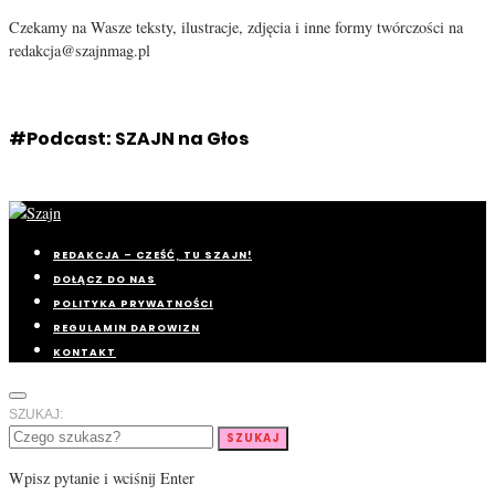
Czekamy na Wasze teksty, ilustracje, zdjęcia i inne formy twórczości na
redakcja@szajnmag.pl
#Podcast: SZAJN na Głos
REDAKCJA – CZEŚĆ, TU SZAJN!
DOŁĄCZ DO NAS
POLITYKA PRYWATNOŚCI
REGULAMIN DAROWIZN
KONTAKT
SZUKAJ:
SZUKAJ
Wpisz pytanie i wciśnij Enter