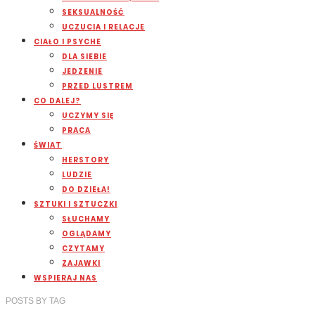
SEKSUALNOŚĆ
UCZUCIA I RELACJE
CIAŁO I PSYCHE
DLA SIEBIE
JEDZENIE
PRZED LUSTREM
CO DALEJ?
UCZYMY SIĘ
PRACA
ŚWIAT
HERSTORY
LUDZIE
DO DZIEŁA!
SZTUKI I SZTUCZKI
SŁUCHAMY
OGLĄDAMY
CZYTAMY
ZAJAWKI
WSPIERAJ NAS
POSTS
BY
TAG