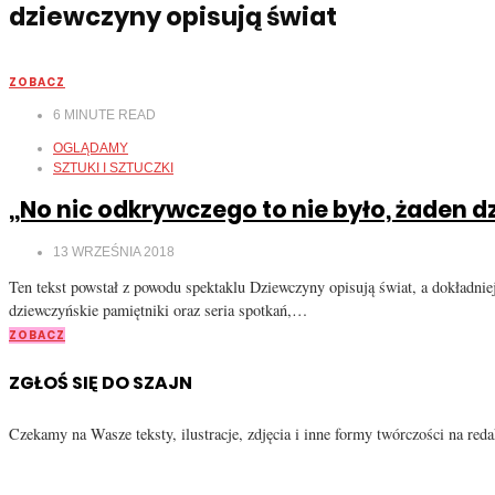
dziewczyny opisują świat
ZOBACZ
6
MINUTE READ
OGLĄDAMY
SZTUKI I SZTUCZKI
,,No nic odkrywczego to nie było, żaden 
13 WRZEŚNIA 2018
Ten tekst powstał z powodu spektaklu Dziewczyny opisują świat, a dokładnie
dziewczyńskie pamiętniki oraz seria spotkań,…
ZOBACZ
ZGŁOŚ SIĘ DO SZAJN
Czekamy na Wasze teksty, ilustracje, zdjęcia i inne formy twórczości na re