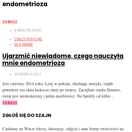
endometrioza
ZOBACZ
9
MINUTE READ
CIAŁO I PSYCHE
DLA SIEBIE
Ujarzmić niewiadome, czego nauczyła
mnie endometrioza
30 MARCA 2023
Jest czerwiec 2014 roku. Leżę w pokoju, słuchając muzyki, ciepłe
powietrze zza okna łaskocze mnie po twarzy. Zaczęłam studia filmowe,
świat jest nieskończony i pełen możliwości. Na Spotify od kilku…
ZOBACZ
ZGŁOŚ SIĘ DO SZAJN
Czekamy na Wasze teksty, ilustracje, zdjęcia i inne formy twórczości na