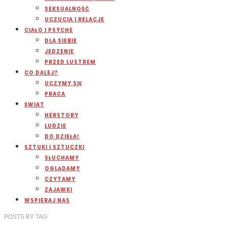
SEKSUALNOŚĆ
UCZUCIA I RELACJE
CIAŁO I PSYCHE
DLA SIEBIE
JEDZENIE
PRZED LUSTREM
CO DALEJ?
UCZYMY SIĘ
PRACA
ŚWIAT
HERSTORY
LUDZIE
DO DZIEŁA!
SZTUKI I SZTUCZKI
SŁUCHAMY
OGLĄDAMY
CZYTAMY
ZAJAWKI
WSPIERAJ NAS
POSTS
BY
TAG