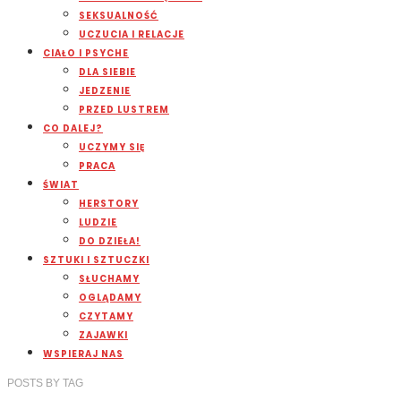
SEKSUALNOŚĆ
UCZUCIA I RELACJE
CIAŁO I PSYCHE
DLA SIEBIE
JEDZENIE
PRZED LUSTREM
CO DALEJ?
UCZYMY SIĘ
PRACA
ŚWIAT
HERSTORY
LUDZIE
DO DZIEŁA!
SZTUKI I SZTUCZKI
SŁUCHAMY
OGLĄDAMY
CZYTAMY
ZAJAWKI
WSPIERAJ NAS
POSTS
BY
TAG