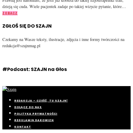
Prawdą jest natomiast, że jeśli już kobieta do takiej fizjoterapeutki trafi,
dzieją się cuda. Wiele pacjentek zadaje po takiej wizycie pytanie, które…
ZOBACZ
ZGŁOŚ SIĘ DO SZAJN
Czekamy na Wasze teksty, ilustracje, zdjęcia i inne formy twórczości na
redakcja@szajnmag.pl
#Podcast: SZAJN na Głos
REDAKCJA – CZEŚĆ, TU SZAJN!
DOŁĄCZ DO NAS
POLITYKA PRYWATNOŚCI
REGULAMIN DAROWIZN
KONTAKT