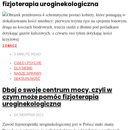
fizjoterapia uroginekologiczna
ZOBACZ
3
MINUTE READ
CIAŁO I PSYCHE
DLA SIEBIE
NASZE SPRAWY
SEKSUALNOŚĆ
Dbaj o swoje centrum mocy, czyli w
czym może pomóc fizjoterapia
uroginekologiczna
24 SIERPNIA 2021
Zawód fizjoterapeutki uroginekologicznej jest w Polsce mało znany.