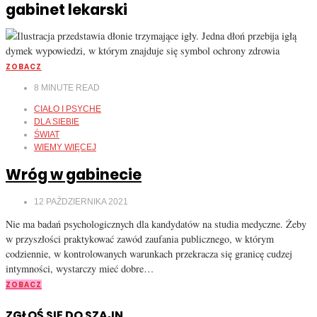
gabinet lekarski
ZOBACZ
8
MINUTE READ
CIAŁO I PSYCHE
DLA SIEBIE
ŚWIAT
WIEMY WIĘCEJ
Wróg w gabinecie
12 PAŹDZIERNIKA 2021
Nie ma badań psychologicznych dla kandydatów na studia medyczne. Żeby
w przyszłości praktykować zawód zaufania publicznego, w którym
codziennie, w kontrolowanych warunkach przekracza się granicę cudzej
intymności, wystarczy mieć dobre…
ZOBACZ
ZGŁOŚ SIĘ DO SZAJN