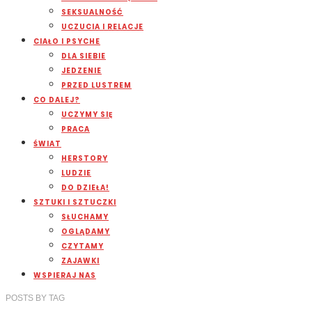
SEKSUALNOŚĆ
UCZUCIA I RELACJE
CIAŁO I PSYCHE
DLA SIEBIE
JEDZENIE
PRZED LUSTREM
CO DALEJ?
UCZYMY SIĘ
PRACA
ŚWIAT
HERSTORY
LUDZIE
DO DZIEŁA!
SZTUKI I SZTUCZKI
SŁUCHAMY
OGLĄDAMY
CZYTAMY
ZAJAWKI
WSPIERAJ NAS
POSTS
BY
TAG