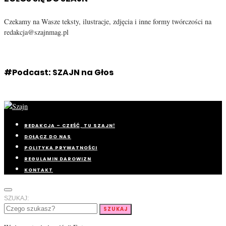
Czekamy na Wasze teksty, ilustracje, zdjęcia i inne formy twórczości na
redakcja@szajnmag.pl
#Podcast: SZAJN na Głos
REDAKCJA – CZEŚĆ, TU SZAJN!
DOŁĄCZ DO NAS
POLITYKA PRYWATNOŚCI
REGULAMIN DAROWIZN
KONTAKT
SZUKAJ:
SZUKAJ