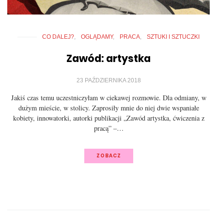
CO DALEJ?
OGLĄDAMY
PRACA
SZTUKI I SZTUCZKI
Zawód: artystka
23 PAŹDZIERNIKA 2018
Jakiś czas temu uczestniczyłam w ciekawej rozmowie. Dla odmiany, w
dużym mieście, w stolicy. Zaprosiły mnie do niej dwie wspaniałe
kobiety, innowatorki, autorki publikacji „Zawód artystka, ćwiczenia z
pracą” –…
ZOBACZ