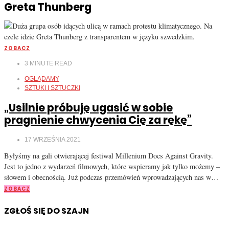
Greta Thunberg
ZOBACZ
3
MINUTE READ
OGLĄDAMY
SZTUKI I SZTUCZKI
„Usilnie próbuję ugasić w sobie
pragnienie chwycenia Cię za rękę”
17 WRZEŚNIA 2021
Byłyśmy na gali otwierającej festiwal Millenium Docs Against Gravity.
Jest to jedno z wydarzeń filmowych, które wspieramy jak tylko możemy –
słowem i obecnością. Już podczas przemówień wprowadzających nas w…
ZOBACZ
ZGŁOŚ SIĘ DO SZAJN