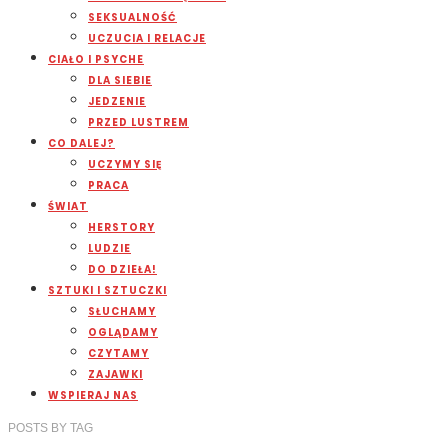
SEKSUALNOŚĆ
UCZUCIA I RELACJE
CIAŁO I PSYCHE
DLA SIEBIE
JEDZENIE
PRZED LUSTREM
CO DALEJ?
UCZYMY SIĘ
PRACA
ŚWIAT
HERSTORY
LUDZIE
DO DZIEŁA!
SZTUKI I SZTUCZKI
SŁUCHAMY
OGLĄDAMY
CZYTAMY
ZAJAWKI
WSPIERAJ NAS
POSTS
BY
TAG