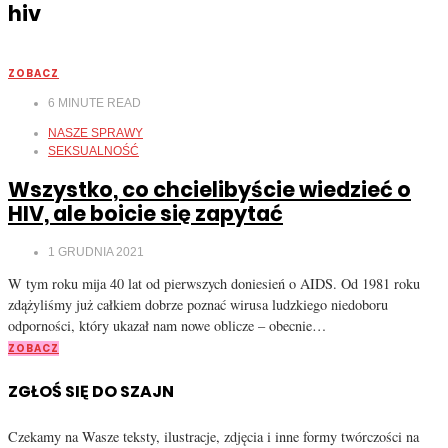
hiv
ZOBACZ
6
MINUTE READ
NASZE SPRAWY
SEKSUALNOŚĆ
Wszystko, co chcielibyście wiedzieć o
HIV, ale boicie się zapytać
1 GRUDNIA 2021
W tym roku mija 40 lat od pierwszych doniesień o AIDS. Od 1981 roku
zdążyliśmy już całkiem dobrze poznać wirusa ludzkiego niedoboru
odporności, który ukazał nam nowe oblicze – obecnie…
ZOBACZ
ZGŁOŚ SIĘ DO SZAJN
Czekamy na Wasze teksty, ilustracje, zdjęcia i inne formy twórczości na