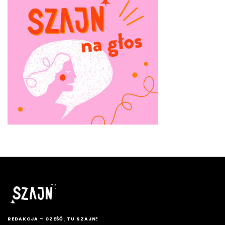
REDAKCJA – CZEŚĆ, TU SZAJN!