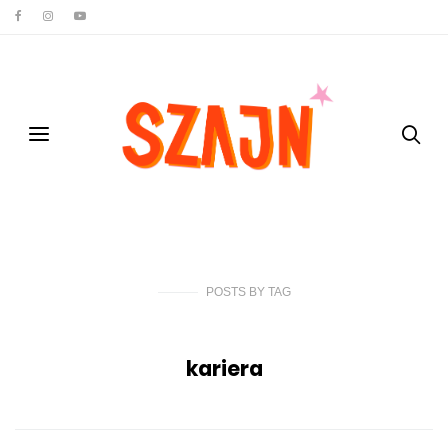
POSTS
BY
TAG
kariera