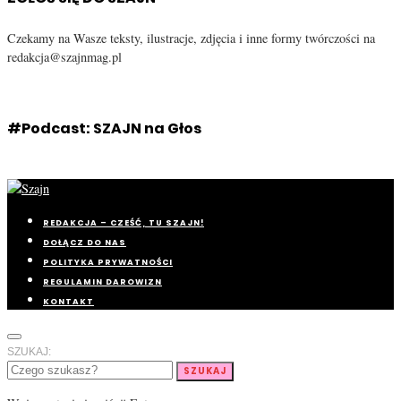
Czekamy na Wasze teksty, ilustracje, zdjęcia i inne formy twórczości na
redakcja@szajnmag.pl
#Podcast: SZAJN na Głos
REDAKCJA – CZEŚĆ, TU SZAJN!
DOŁĄCZ DO NAS
POLITYKA PRYWATNOŚCI
REGULAMIN DAROWIZN
KONTAKT
SZUKAJ:
SZUKAJ