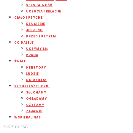
SEKSUALNOŚĆ
UCZUCIA I RELACJE
CIAŁO I PSYCHE
DLA SIEBIE
JEDZENIE
PRZED LUSTREM
CO DALEJ?
UCZYMY SIĘ
PRACA
ŚWIAT
HERSTORY
LUDZIE
DO DZIEŁA!
SZTUKI I SZTUCZKI
SŁUCHAMY
OGLĄDAMY
CZYTAMY
ZAJAWKI
WSPIERAJ NAS
POSTS
BY
TAG