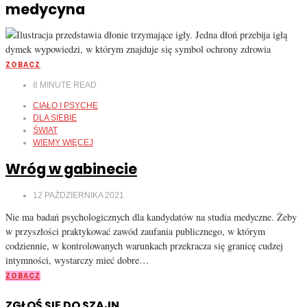
medycyna
ZOBACZ
8
MINUTE READ
CIAŁO I PSYCHE
DLA SIEBIE
ŚWIAT
WIEMY WIĘCEJ
Wróg w gabinecie
12 PAŹDZIERNIKA 2021
Nie ma badań psychologicznych dla kandydatów na studia medyczne. Żeby
w przyszłości praktykować zawód zaufania publicznego, w którym
codziennie, w kontrolowanych warunkach przekracza się granicę cudzej
intymności, wystarczy mieć dobre…
ZOBACZ
ZGŁOŚ SIĘ DO SZAJN