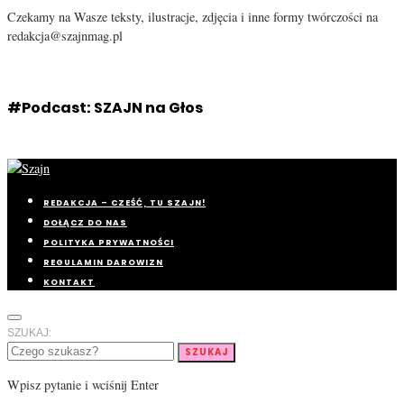
Czekamy na Wasze teksty, ilustracje, zdjęcia i inne formy twórczości na
redakcja@szajnmag.pl
#Podcast: SZAJN na Głos
REDAKCJA – CZEŚĆ, TU SZAJN!
DOŁĄCZ DO NAS
POLITYKA PRYWATNOŚCI
REGULAMIN DAROWIZN
KONTAKT
SZUKAJ:
SZUKAJ
Wpisz pytanie i wciśnij Enter