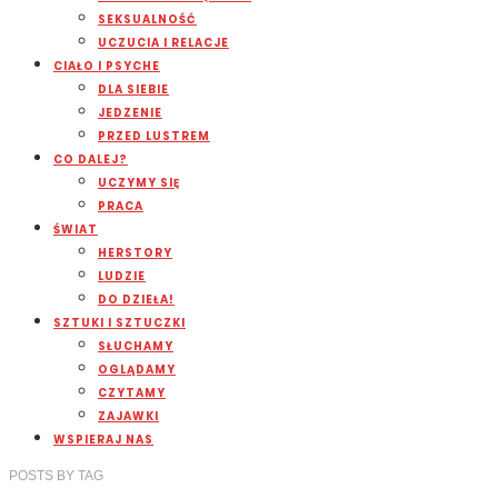
SEKSUALNOŚĆ
UCZUCIA I RELACJE
CIAŁO I PSYCHE
DLA SIEBIE
JEDZENIE
PRZED LUSTREM
CO DALEJ?
UCZYMY SIĘ
PRACA
ŚWIAT
HERSTORY
LUDZIE
DO DZIEŁA!
SZTUKI I SZTUCZKI
SŁUCHAMY
OGLĄDAMY
CZYTAMY
ZAJAWKI
WSPIERAJ NAS
POSTS
BY
TAG