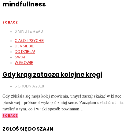
mindfullness
ZOBACZ
6
MINUTE READ
CIAŁO I PSYCHE
DLA SIEBIE
DO DZIEŁA!
ŚWIAT
W GŁOWIE
Gdy krąg zatacza kolejne kręgi
5 GRUDNIA 2018
Gdy zbliżała się moja kolej mówienia, umysł zaczął skakać w klatce
piersiowej i próbował wykopać z niej serce. Zaczęłam układać zdania,
myśleć o tym, co i w jaki sposób powinnam…
ZOBACZ
ZGŁOŚ SIĘ DO SZAJN