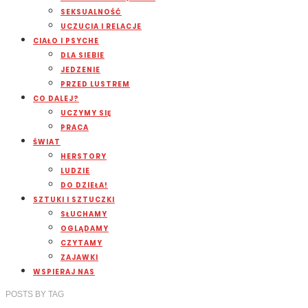
SEKSUALNOŚĆ
UCZUCIA I RELACJE
CIAŁO I PSYCHE
DLA SIEBIE
JEDZENIE
PRZED LUSTREM
CO DALEJ?
UCZYMY SIĘ
PRACA
ŚWIAT
HERSTORY
LUDZIE
DO DZIEŁA!
SZTUKI I SZTUCZKI
SŁUCHAMY
OGLĄDAMY
CZYTAMY
ZAJAWKI
WSPIERAJ NAS
POSTS
BY
TAG