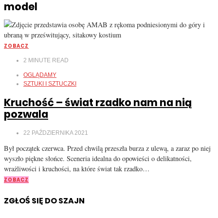
model
ZOBACZ
2
MINUTE READ
OGLĄDAMY
SZTUKI I SZTUCZKI
Kruchość – świat rzadko nam na nią
pozwala
22 PAŹDZIERNIKA 2021
Był początek czerwca. Przed chwilą przeszła burza z ulewą, a zaraz po niej
wyszło piękne słońce. Sceneria idealna do opowieści o delikatności,
wrażliwości i kruchości, na które świat tak rzadko…
ZOBACZ
ZGŁOŚ SIĘ DO SZAJN