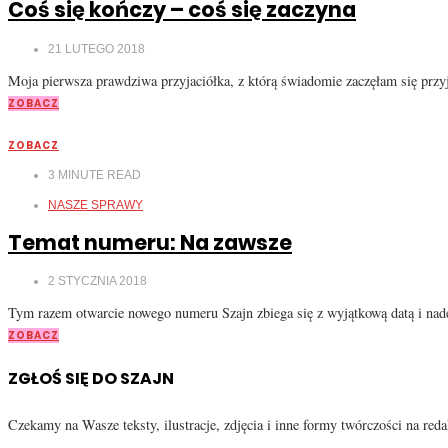
Coś się kończy – coś się zaczyna
21 LUTEGO 2018
Moja pierwsza prawdziwa przyjaciółka, z którą świadomie zaczęłam się przyja
ZOBACZ
ZOBACZ
3
MINUTE READ
NASZE SPRAWY
Temat numeru: Na zawsze
2 STYCZNIA 2018
Tym razem otwarcie nowego numeru Szajn zbiega się z wyjątkową datą i nad
ZOBACZ
ZGŁOŚ SIĘ DO SZAJN
Czekamy na Wasze teksty, ilustracje, zdjęcia i inne formy twórczości na re