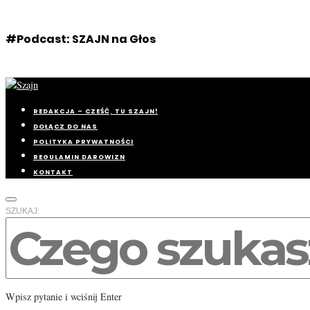
#Podcast: SZAJN na Głos
REDAKCJA – CZEŚĆ, TU SZAJN!
DOŁĄCZ DO NAS
POLITYKA PRYWATNOŚCI
REGULAMIN DAROWIZN
KONTAKT
SZUKAJ:
Wpisz pytanie i wciśnij Enter