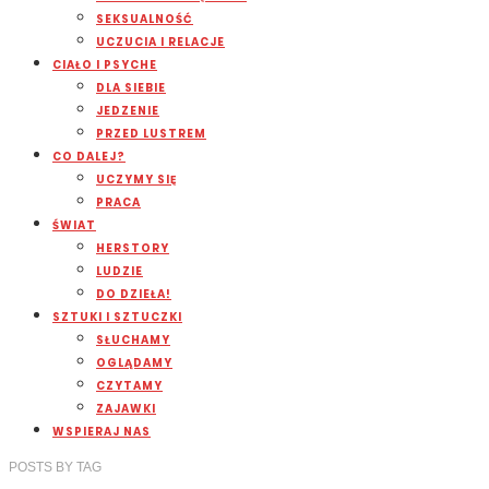
SEKSUALNOŚĆ
UCZUCIA I RELACJE
CIAŁO I PSYCHE
DLA SIEBIE
JEDZENIE
PRZED LUSTREM
CO DALEJ?
UCZYMY SIĘ
PRACA
ŚWIAT
HERSTORY
LUDZIE
DO DZIEŁA!
SZTUKI I SZTUCZKI
SŁUCHAMY
OGLĄDAMY
CZYTAMY
ZAJAWKI
WSPIERAJ NAS
POSTS
BY
TAG