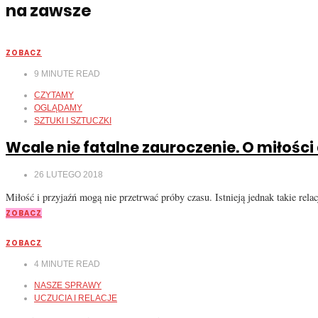
na zawsze
ZOBACZ
9
MINUTE READ
CZYTAMY
OGLĄDAMY
SZTUKI I SZTUCZKI
Wcale nie fatalne zauroczenie. O miłości 
26 LUTEGO 2018
Miłość i przyjaźń mogą nie przetrwać próby czasu. Istnieją jednak takie rela
ZOBACZ
ZOBACZ
4
MINUTE READ
NASZE SPRAWY
UCZUCIA I RELACJE