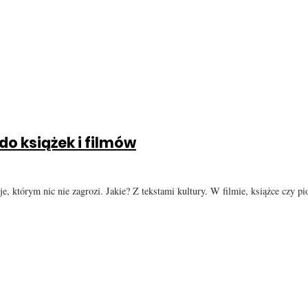
do książek i filmów
cje, którym nic nie zagrozi. Jakie? Z tekstami kultury. W filmie, książce czy