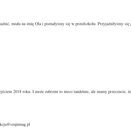
źnić, miała na imię Ola i poznałyśmy się w przedszkolu. Przyjaźniłyśmy się p
ejściem 2018 roku. I może zabrzmi to nieco tandetnie, ale mamy przeczucie,
dakcja@szajnmag.pl