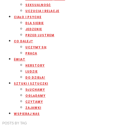
SEKSUALNOŚĆ
UCZUCIA I RELACJE
CIAŁO I PSYCHE
DLA SIEBIE
JEDZENIE
PRZED LUSTREM
CO DALEJ?
UCZYMY SIĘ
PRACA
ŚWIAT
HERSTORY
LUDZIE
DO DZIEŁA!
SZTUKI I SZTUCZKI
SŁUCHAMY
OGLĄDAMY
CZYTAMY
ZAJAWKI
WSPIERAJ NAS
POSTS
BY
TAG