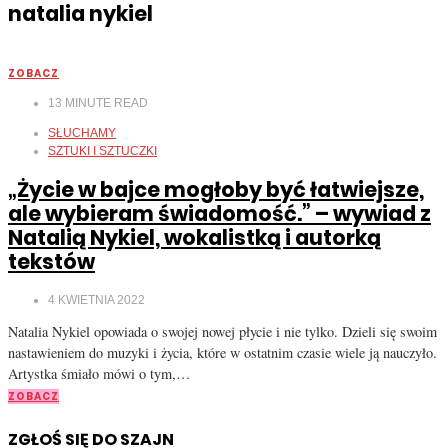
natalia nykiel
ZOBACZ
13
MINUTE READ
SŁUCHAMY
SZTUKI I SZTUCZKI
„Życie w bajce mogłoby być łatwiejsze,
ale wybieram świadomość.” – wywiad z
Natalią Nykiel, wokalistką i autorką
tekstów
4 KWIETNIA 2022
Natalia Nykiel opowiada o swojej nowej płycie i nie tylko. Dzieli się swoim
nastawieniem do muzyki i życia, które w ostatnim czasie wiele ją nauczyło.
Artystka śmiało mówi o tym,…
ZOBACZ
ZGŁOŚ SIĘ DO SZAJN