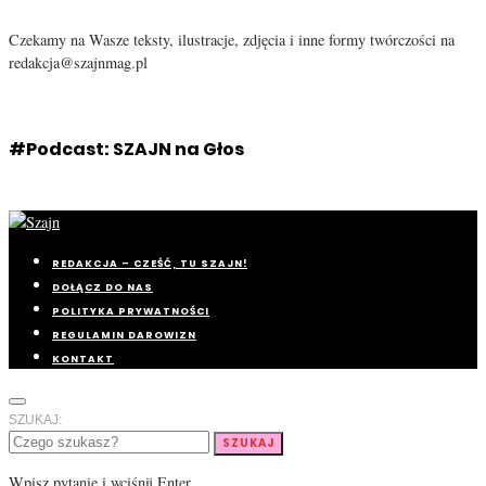
Czekamy na Wasze teksty, ilustracje, zdjęcia i inne formy twórczości na
redakcja@szajnmag.pl
#Podcast: SZAJN na Głos
REDAKCJA – CZEŚĆ, TU SZAJN!
DOŁĄCZ DO NAS
POLITYKA PRYWATNOŚCI
REGULAMIN DAROWIZN
KONTAKT
SZUKAJ:
SZUKAJ
Wpisz pytanie i wciśnij Enter