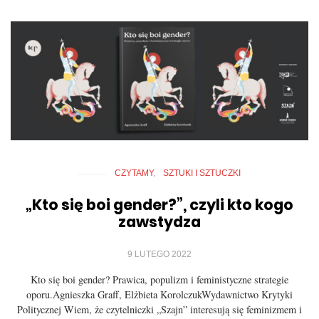
CZYTAMY
SZTUKI I SZTUCZKI
„Kto się boi gender?”, czyli kto kogo
zawstydza
9 LUTEGO 2022
Kto się boi gender? Prawica, populizm i feministyczne strategie
oporu.Agnieszka Graff, Elżbieta KorolczukWydawnictwo Krytyki
Politycznej Wiem, że czytelniczki „Szajn” interesują się feminizmem i