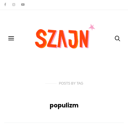
POSTS
BY
TAG
populizm