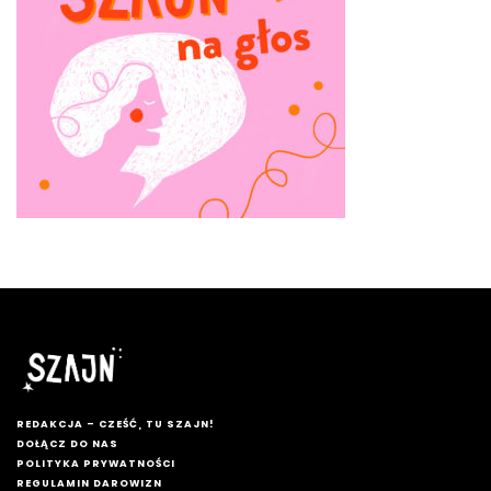
REDAKCJA – CZEŚĆ, TU SZAJN!
DOŁĄCZ DO NAS
POLITYKA PRYWATNOŚCI
REGULAMIN DAROWIZN