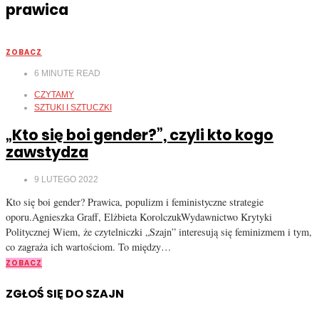
prawica
ZOBACZ
6
MINUTE READ
CZYTAMY
SZTUKI I SZTUCZKI
„Kto się boi gender?”, czyli kto kogo
zawstydza
9 LUTEGO 2022
Kto się boi gender? Prawica, populizm i feministyczne strategie
oporu.Agnieszka Graff, Elżbieta KorolczukWydawnictwo Krytyki
Politycznej Wiem, że czytelniczki „Szajn” interesują się feminizmem i tym,
co zagraża ich wartościom. To między…
ZOBACZ
ZGŁOŚ SIĘ DO SZAJN