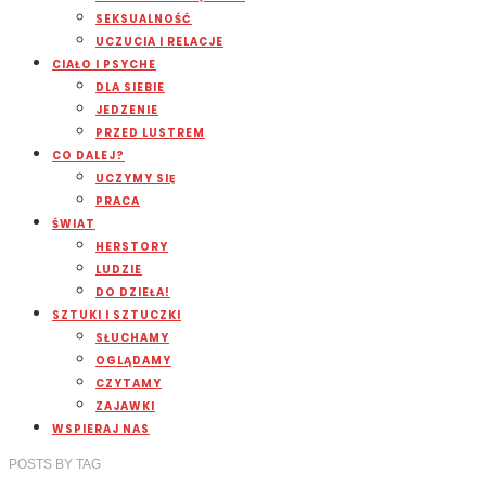
SEKSUALNOŚĆ
UCZUCIA I RELACJE
CIAŁO I PSYCHE
DLA SIEBIE
JEDZENIE
PRZED LUSTREM
CO DALEJ?
UCZYMY SIĘ
PRACA
ŚWIAT
HERSTORY
LUDZIE
DO DZIEŁA!
SZTUKI I SZTUCZKI
SŁUCHAMY
OGLĄDAMY
CZYTAMY
ZAJAWKI
WSPIERAJ NAS
POSTS
BY
TAG