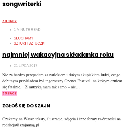
songwriterki
ZOBACZ
1
MINUTE READ
SŁUCHAMY
SZTUKI I SZTUCZKI
najmniej wakacyjna składanka roku
21 LIPCA 2017
Nie za bardzo przepadam za natłokiem i dużym skupiskiem ludzi, czego
dobitnym przykładem był tegoroczny Opener Festival, na którym czułem
się fatalnie. Z muzyką mam tak samo – nie…
ZOBACZ
ZGŁOŚ SIĘ DO SZAJN
Czekamy na Wasze teksty, ilustracje, zdjęcia i inne formy twórczości na
redakcja@szajnmag.pl