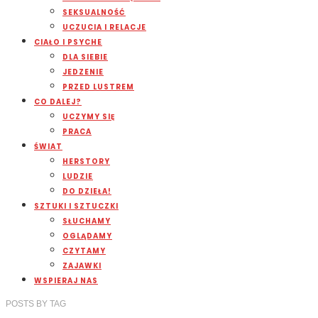
SEKSUALNOŚĆ
UCZUCIA I RELACJE
CIAŁO I PSYCHE
DLA SIEBIE
JEDZENIE
PRZED LUSTREM
CO DALEJ?
UCZYMY SIĘ
PRACA
ŚWIAT
HERSTORY
LUDZIE
DO DZIEŁA!
SZTUKI I SZTUCZKI
SŁUCHAMY
OGLĄDAMY
CZYTAMY
ZAJAWKI
WSPIERAJ NAS
POSTS
BY
TAG