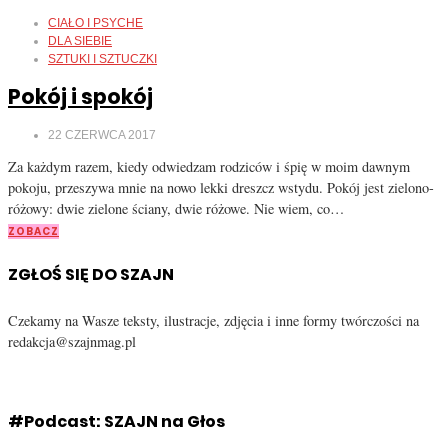
CIAŁO I PSYCHE
DLA SIEBIE
SZTUKI I SZTUCZKI
Pokój i spokój
22 CZERWCA 2017
Za każdym razem, kiedy odwiedzam rodziców i śpię w moim dawnym
pokoju, przeszywa mnie na nowo lekki dreszcz wstydu. Pokój jest zielono-
różowy: dwie zielone ściany, dwie różowe. Nie wiem, co…
ZOBACZ
ZGŁOŚ SIĘ DO SZAJN
Czekamy na Wasze teksty, ilustracje, zdjęcia i inne formy twórczości na
redakcja@szajnmag.pl
#Podcast: SZAJN na Głos