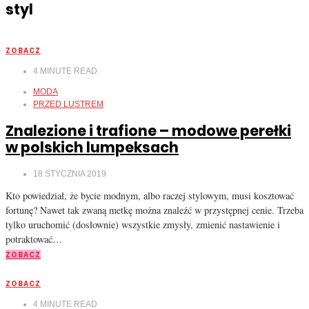
styl
ZOBACZ
4
MINUTE READ
MODA
PRZED LUSTREM
Znalezione i trafione – modowe perełki
w polskich lumpeksach
18 STYCZNIA 2019
Kto powiedział, że bycie modnym, albo raczej stylowym, musi kosztować
fortunę? Nawet tak zwaną metkę można znaleźć w przystępnej cenie. Trzeba
tylko uruchomić (dosłownie) wszystkie zmysły, zmienić nastawienie i
potraktować…
ZOBACZ
ZOBACZ
4
MINUTE READ