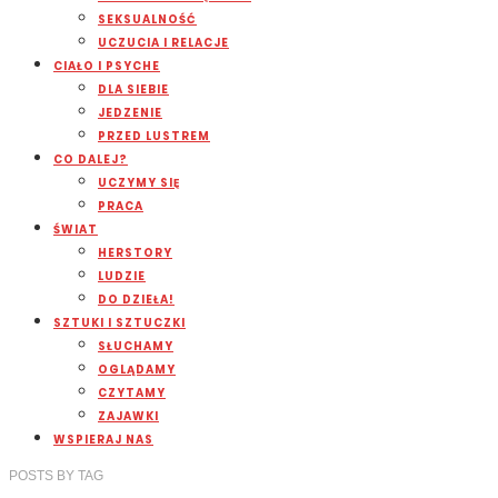
SEKSUALNOŚĆ
UCZUCIA I RELACJE
CIAŁO I PSYCHE
DLA SIEBIE
JEDZENIE
PRZED LUSTREM
CO DALEJ?
UCZYMY SIĘ
PRACA
ŚWIAT
HERSTORY
LUDZIE
DO DZIEŁA!
SZTUKI I SZTUCZKI
SŁUCHAMY
OGLĄDAMY
CZYTAMY
ZAJAWKI
WSPIERAJ NAS
POSTS
BY
TAG