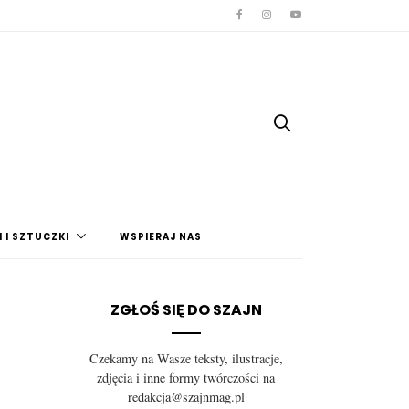
 I SZTUCZKI
WSPIERAJ NAS
ZGŁOŚ SIĘ DO SZAJN
Czekamy na Wasze teksty, ilustracje,
zdjęcia i inne formy twórczości na
redakcja@szajnmag.pl