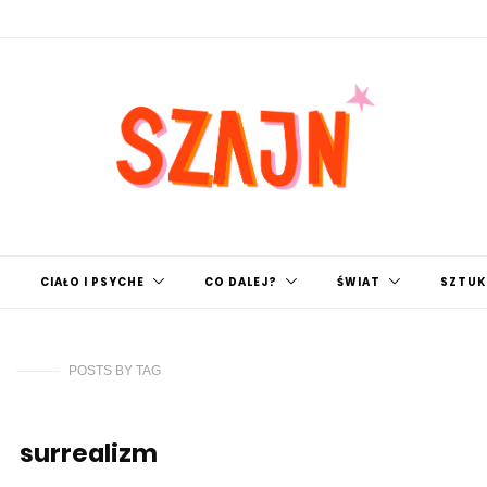
CIAŁO I PSYCHE
CO DALEJ?
ŚWIAT
SZTUKI
POSTS
BY
TAG
surrealizm