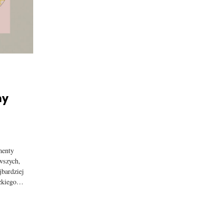
ny
menty
rwszych,
jbardziej
dzkiego…