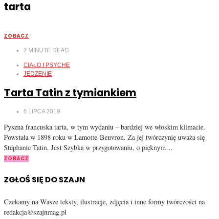
tarta
ZOBACZ
2
MINUTE READ
CIAŁO I PSYCHE
JEDZENIE
Tarta Tatin z tymiankiem
6 LIPCA 2019
Pyszna francuska tarta, w tym wydaniu – bardziej we włoskim klimacie.
Powstała w 1898 roku w Lamotte-Beuvron. Za jej twórczynię uważa się
Stéphanie Tatin. Jest Szybka w przygotowaniu, o pięknym…
ZOBACZ
ZGŁOŚ SIĘ DO SZAJN
Czekamy na Wasze teksty, ilustracje, zdjęcia i inne formy twórczości na
redakcja@szajnmag.pl