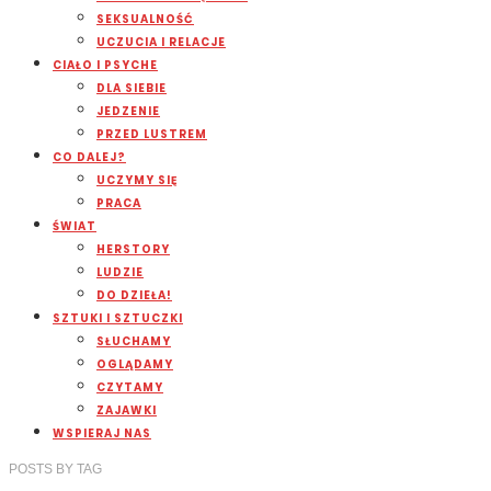
SEKSUALNOŚĆ
UCZUCIA I RELACJE
CIAŁO I PSYCHE
DLA SIEBIE
JEDZENIE
PRZED LUSTREM
CO DALEJ?
UCZYMY SIĘ
PRACA
ŚWIAT
HERSTORY
LUDZIE
DO DZIEŁA!
SZTUKI I SZTUCZKI
SŁUCHAMY
OGLĄDAMY
CZYTAMY
ZAJAWKI
WSPIERAJ NAS
POSTS
BY
TAG