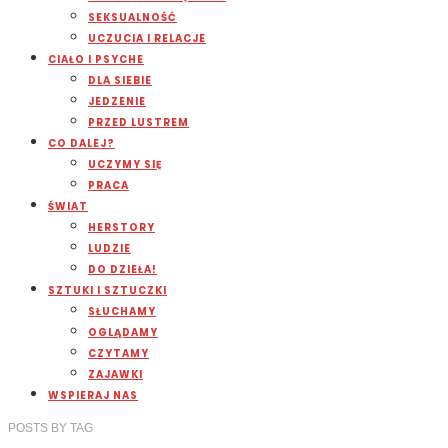
SEKSUALNOŚĆ
UCZUCIA I RELACJE
CIAŁO I PSYCHE
DLA SIEBIE
JEDZENIE
PRZED LUSTREM
CO DALEJ?
UCZYMY SIĘ
PRACA
ŚWIAT
HERSTORY
LUDZIE
DO DZIEŁA!
SZTUKI I SZTUCZKI
SŁUCHAMY
OGLĄDAMY
CZYTAMY
ZAJAWKI
WSPIERAJ NAS
POSTS
BY
TAG