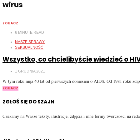
wirus
ZOBACZ
6
MINUTE READ
NASZE SPRAWY
SEKSUALNOŚĆ
Wszystko, co chcielibyście wiedzieć o HIV
1 GRUDNIA 2021
W tym roku mija 40 lat od pierwszych doniesień o AIDS. Od 1981 roku zdąż
ZOBACZ
ZGŁOŚ SIĘ DO SZAJN
Czekamy na Wasze teksty, ilustracje, zdjęcia i inne formy twórczości na re