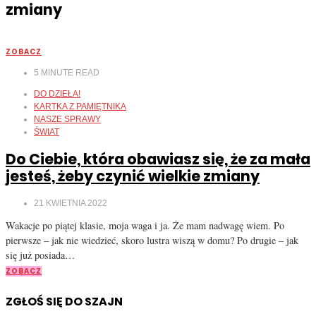
zmiany
ZOBACZ
5
MINUTE READ
DO DZIEŁA!
KARTKA Z PAMIĘTNIKA
NASZE SPRAWY
ŚWIAT
Do Ciebie, która obawiasz się, że za mała
jesteś, żeby czynić wielkie zmiany
21 KWIETNIA 2022
Wakacje po piątej klasie, moja waga i ja. Że mam nadwagę wiem. Po
pierwsze – jak nie wiedzieć, skoro lustra wiszą w domu? Po drugie – jak
się już posiada…
ZOBACZ
ZGŁOŚ SIĘ DO SZAJN