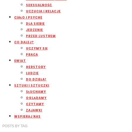
SEKSUALNOŚĆ
UCZUCIA I RELACJE
CIAŁO I PSYCHE
DLA SIEBIE
JEDZENIE
PRZED LUSTREM
CO DALEJ?
UCZYMY SIĘ
PRACA
ŚWIAT
HERSTORY
LUDZIE
DO DZIEŁA!
SZTUKI I SZTUCZKI
SŁUCHAMY
OGLĄDAMY
CZYTAMY
ZAJAWKI
WSPIERAJ NAS
POSTS
BY
TAG