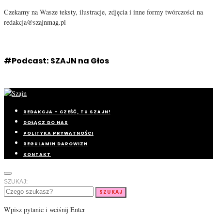
Czekamy na Wasze teksty, ilustracje, zdjęcia i inne formy twórczości na
redakcja@szajnmag.pl
#Podcast: SZAJN na Głos
REDAKCJA – CZEŚĆ, TU SZAJN!
DOŁĄCZ DO NAS
POLITYKA PRYWATNOŚCI
REGULAMIN DAROWIZN
KONTAKT
SZUKAJ:
SZUKAJ
Wpisz pytanie i wciśnij Enter