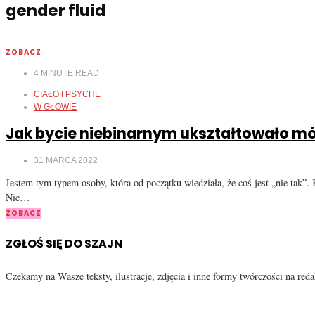
gender fluid
ZOBACZ
4
MINUTE READ
CIAŁO I PSYCHE
W GŁOWIE
Jak bycie niebinarnym ukształtowało m
31 MARCA 2022
Jestem tym typem osoby, która od początku wiedziała, że coś jest „nie tak”.
Nie…
ZOBACZ
ZGŁOŚ SIĘ DO SZAJN
Czekamy na Wasze teksty, ilustracje, zdjęcia i inne formy twórczości na re