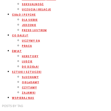
SEKSUALNOŚĆ
UCZUCIA I RELACJE
CIAŁO I PSYCHE
DLA SIEBIE
JEDZENIE
PRZED LUSTREM
CO DALEJ?
UCZYMY SIĘ
PRACA
ŚWIAT
HERSTORY
LUDZIE
DO DZIEŁA!
SZTUKI I SZTUCZKI
SŁUCHAMY
OGLĄDAMY
CZYTAMY
ZAJAWKI
WSPIERAJ NAS
POSTS
BY
TAG