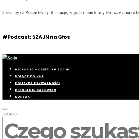
Czekamy na Wasze teksty, ilustracje, zdjęcia i inne formy twórczości na re
#Podcast: SZAJN na Głos
REDAKCJA – CZEŚĆ, TU SZAJN!
DOŁĄCZ DO NAS
POLITYKA PRYWATNOŚCI
REGULAMIN DAROWIZN
KONTAKT
SZUKAJ: