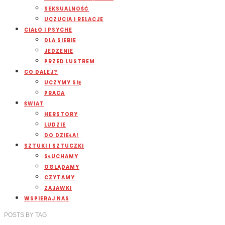
SEKSUALNOŚĆ
UCZUCIA I RELACJE
CIAŁO I PSYCHE
DLA SIEBIE
JEDZENIE
PRZED LUSTREM
CO DALEJ?
UCZYMY SIĘ
PRACA
ŚWIAT
HERSTORY
LUDZIE
DO DZIEŁA!
SZTUKI I SZTUCZKI
SŁUCHAMY
OGLĄDAMY
CZYTAMY
ZAJAWKI
WSPIERAJ NAS
POSTS
BY
TAG