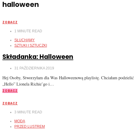
halloween
ZOBACZ
1
MINUTE READ
SŁUCHAMY
SZTUKI I SZTUCZKI
Składanka: Halloween
31 PAŹDZIERNIKA 2019
Hej Osoby, Stworzyłam dla Was Halloweenową playlistę. Chciałam podzielić 
„Hello” Lionela Richie’go i…
ZOBACZ
ZOBACZ
3
MINUTE READ
MODA
PRZED LUSTREM