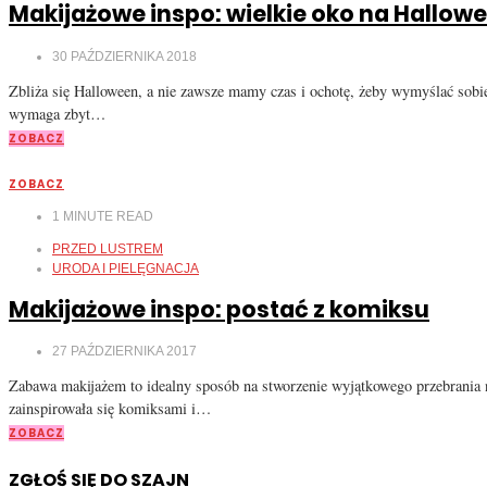
Makijażowe inspo: wielkie oko na Hallow
30 PAŹDZIERNIKA 2018
Zbliża się Halloween, a nie zawsze mamy czas i ochotę, żeby wymyślać sobi
wymaga zbyt…
ZOBACZ
ZOBACZ
1
MINUTE READ
PRZED LUSTREM
URODA I PIELĘGNACJA
Makijażowe inspo: postać z komiksu
27 PAŹDZIERNIKA 2017
Zabawa makijażem to idealny sposób na stworzenie wyjątkowego przebrania n
zainspirowała się komiksami i…
ZOBACZ
ZGŁOŚ SIĘ DO SZAJN