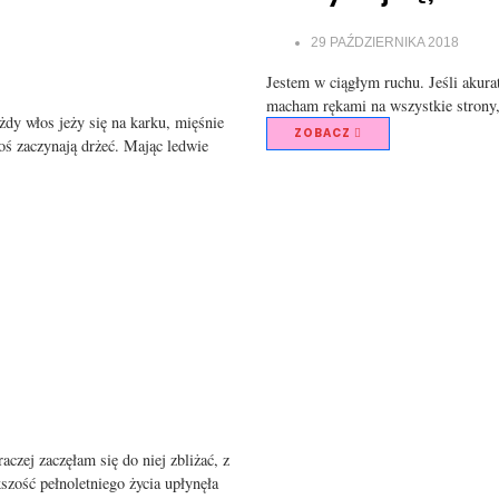
29 PAŹDZIERNIKA 2018
Jestem w ciągłym ruchu. Jeśli akura
macham rękami na wszystkie strony
żdy włos jeży się na karku, mięśnie
ZOBACZ
koś zaczynają drżeć. Mając ledwie
zej zaczęłam się do niej zbliżać, z
zość pełnoletniego życia upłynęła