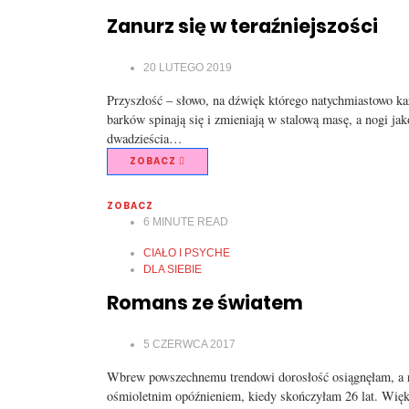
Zanurz się w teraźniejszości
20 LUTEGO 2019
Przyszłość – słowo, na dźwięk którego natychmiastowo ka
barków spinają się i zmieniają w stalową masę, a nogi ja
dwadzieścia…
ZOBACZ
ZOBACZ
6
MINUTE READ
CIAŁO I PSYCHE
DLA SIEBIE
Romans ze światem
5 CZERWCA 2017
Wbrew powszechnemu trendowi dorosłość osiągnęłam, a rac
ośmioletnim opóźnieniem, kiedy skończyłam 26 lat. Więks