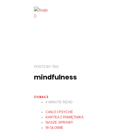
POSTS
BY
TAG
mindfulness
ZOBACZ
4
MINUTE READ
CIAŁO I PSYCHE
KARTKA Z PAMIĘTNIKA
NASZE SPRAWY
W GŁOWIE