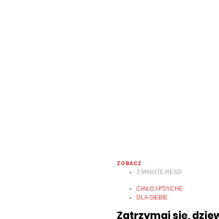
ZOBACZ
3
MINUTE READ
CIAŁO I PSYCHE
DLA SIEBIE
Zatrzymaj się, dzi